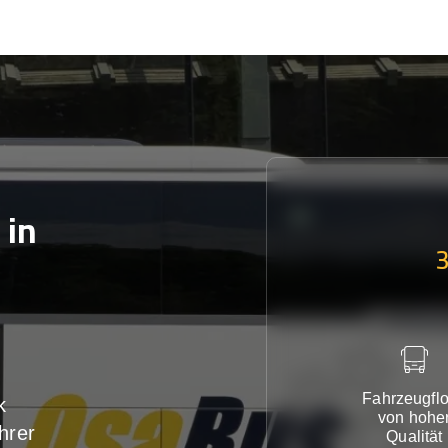
in
Fahrzeugflo
k
von hohe
hrer
Qualität