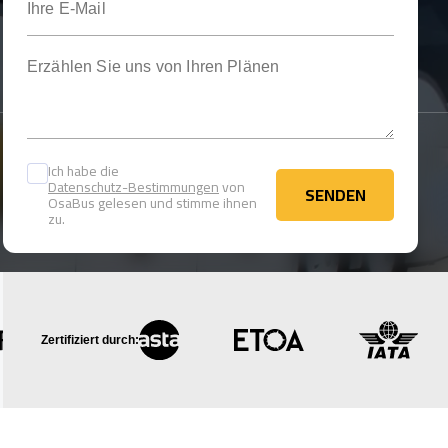
Erzählen Sie uns von Ihren Plänen
Ich habe die
Datenschutz-Bestimmungen
von
SENDEN
OsaBus gelesen und stimme ihnen
SENDEN
zu.
Zertifiziert durch: