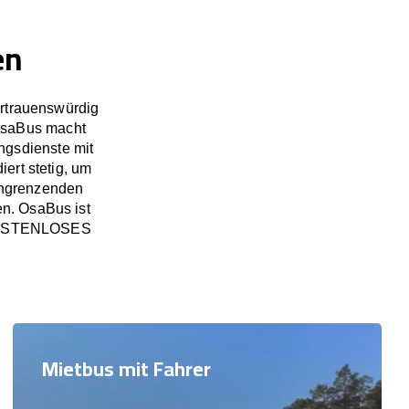
en
ertrauenswürdig
OsaBus macht
ngsdienste mit
ert stetig, um
angrenzenden
en. OsaBus ist
in KOSTENLOSES
Mietbus mit Fahrer