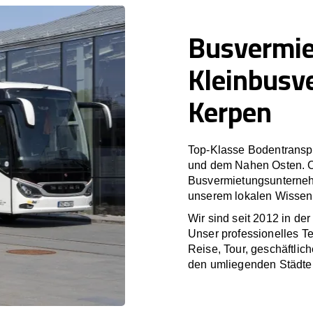
Busvermi
Kleinbusv
Kerpen
Top-Klasse Bodentranspo
und dem Nahen Osten. O
Busvermietungsunterneh
unserem lokalen Wissen 
Wir sind seit 2012 in de
Unser professionelles T
Reise, Tour, geschäftlic
den umliegenden Städte