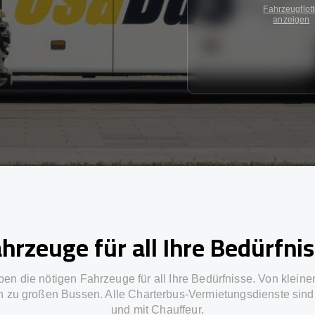
Fahrzeugflot
anzeigen
hrzeuge für all Ihre Bedürfni
ben die nötigen Fahrzeuge für all Ihre Bedürfnisse. Von kleine
in zu großen Bussen. Alle Charterbus-Vermietungsdienste sind 
und mit Chauffeur.