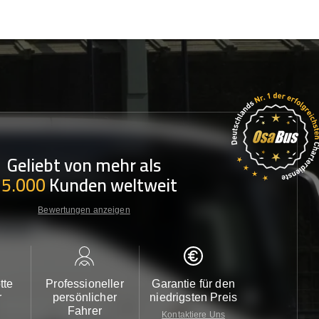
Geliebt von mehr als
35.000
Kunden weltweit
Bewertungen anzeigen
tte
Professioneller
Garantie für den
Kundendi
r
persönlicher
niedrigsten Preis
24/7
Fahrer
Kontaktiere Uns
Kontaktiere