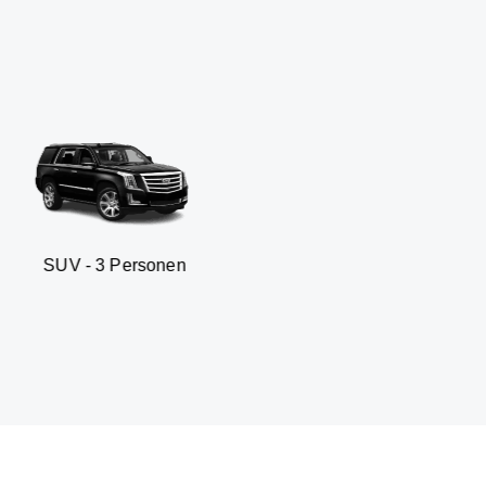
 Personen
Business sedan 