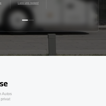
te
Lass uns reden!
sse
n Autos
privat