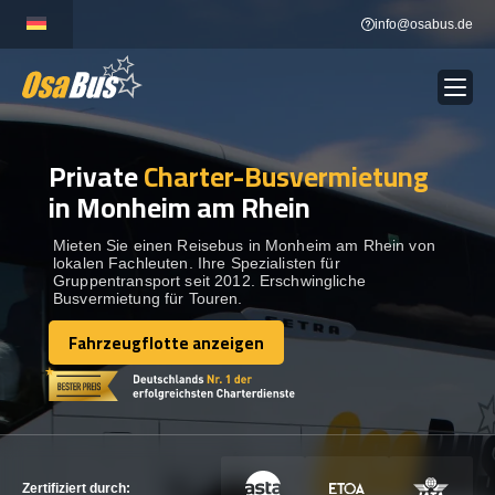
Skip
info@osabus.de
to
content
Private
Charter-Busvermietung
Show dropdown
BUSVERMIETUNG
in Monheim am Rhein
Show dropdown
REISEZIELE
Mieten Sie einen Reisebus in Monheim am Rhein von
lokalen Fachleuten. Ihre Spezialisten für
Gruppentransport seit 2012. Erschwingliche
Busvermietung für Touren.
FLOTTE
Fahrzeugflotte anzeigen
Fahrzeugflotte anzeigen
KONTAKTIEREN SIE UNS
KONTAKTIEREN SIE UNS
Zertifiziert durch: