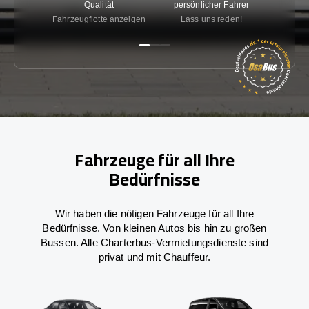
Qualität
persönlicher Fahrer
nied
Fahrzeugflotte anzeigen
Lass uns reden!
Kon
Fahrzeuge für all Ihre
Bedürfnisse
Wir haben die nötigen Fahrzeuge für all Ihre
Bedürfnisse. Von kleinen Autos bis hin zu großen
Bussen. Alle Charterbus-Vermietungsdienste sind
privat und mit Chauffeur.