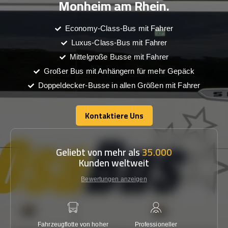
Monheim am Rhein.
Economy-Class-Bus mit Fahrer
Luxus-Class-Bus mit Fahrer
Mittelgroße Busse mit Fahrer
Großer Bus mit Anhängern für mehr Gepäck
Doppeldecker-Busse in allen Größen mit Fahrer
Kontaktiere Uns
Kontaktiere Uns
Geliebt von mehr als
35.000
Kunden weltweit
Bewertungen anzeigen
Fahrzeugflotte von hoher
Professioneller
Gara