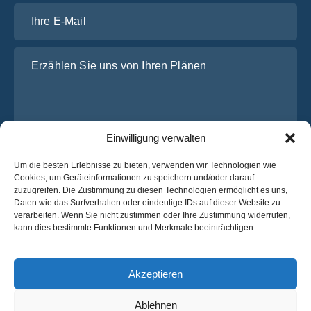
Ihre E-Mail
Erzählen Sie uns von Ihren Plänen
Einwilligung verwalten
Um die besten Erlebnisse zu bieten, verwenden wir Technologien wie
Cookies, um Geräteinformationen zu speichern und/oder darauf
zuzugreifen. Die Zustimmung zu diesen Technologien ermöglicht es uns,
Ich habe die
Datenschutz-Bestimmungen
von OsaBus
Daten wie das Surfverhalten oder eindeutige IDs auf dieser Website zu
gelesen und stimme ihnen zu.
verarbeiten. Wenn Sie nicht zustimmen oder Ihre Zustimmung widerrufen,
kann dies bestimmte Funktionen und Merkmale beeinträchtigen.
Ein Angebot einholen
Ein Angebot einholen
Akzeptieren
Ablehnen