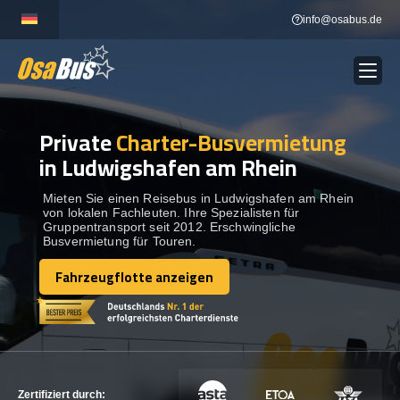
Skip
info@osabus.de
to
content
Private
Charter-Busvermietung
Show dropdown
BUSVERMIETUNG
in Ludwigshafen am Rhein
Show dropdown
REISEZIELE
Mieten Sie einen Reisebus in Ludwigshafen am Rhein
von lokalen Fachleuten. Ihre Spezialisten für
Gruppentransport seit 2012. Erschwingliche
Busvermietung für Touren.
FLOTTE
Fahrzeugflotte anzeigen
Fahrzeugflotte anzeigen
KONTAKTIEREN SIE UNS
KONTAKTIEREN SIE UNS
Zertifiziert durch: