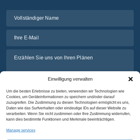
Vollständiger Name
Ihre E-Mail
Erzählen Sie uns von Ihren Plänen
Einwilligung verwalten
Um die besten Erlebnisse zu bieten, verwenden wir Technologien wie
Cookies, um Geräteinformationen zu speichern und/oder darauf
zuzugreifen. Die Zustimmung zu diesen Technologien ermöglicht es uns,
Daten wie das Surfverhalten oder eindeutige IDs auf dieser Website zu
verarbeiten. Wenn Sie nicht zustimmen oder Ihre Zustimmung widerrufen,
Ich habe die
Datenschutz-Bestimmungen
von OsaBus
kann dies bestimmte Funktionen und Merkmale beeinträchtigen.
gelesen und stimme ihnen zu.
Manage services
Ein Angebot einholen