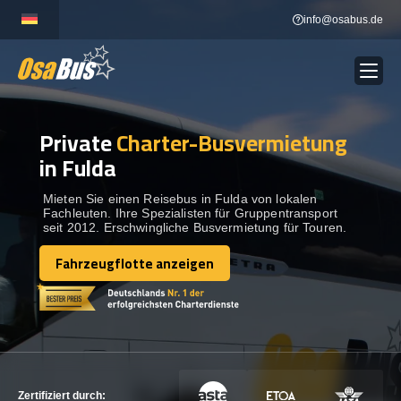
Skip
info@osabus.de
to
content
Private
Charter-Busvermietung
Show dropdown
BUSVERMIETUNG
in Fulda
Show dropdown
REISEZIELE
Mieten Sie einen Reisebus in Fulda von lokalen
Fachleuten. Ihre Spezialisten für Gruppentransport
seit 2012. Erschwingliche Busvermietung für Touren.
FLOTTE
Fahrzeugflotte anzeigen
Fahrzeugflotte anzeigen
KONTAKTIEREN SIE UNS
KONTAKTIEREN SIE UNS
Zertifiziert durch: