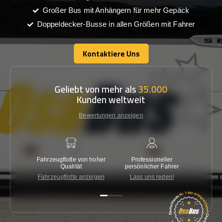
Großer Bus mit Anhängern für mehr Gepäck
Doppeldecker-Busse in allen Größen mit Fahrer
Kontaktiere Uns
Kontaktiere Uns
Geliebt von mehr als
35.000
Kunden weltweit
Bewertungen anzeigen
Fahrzeugflotte von hoher
Professioneller
Gara
Qualität
persönlicher Fahrer
nied
Fahrzeugflotte anzeigen
Lass uns reden!
Kon