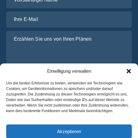
Ihre E-Mail
Erzählen Sie uns von Ihren Plänen
Einwilligung verwalten
Um die besten Erlebnisse zu bieten, verwenden wir Technologien wie
Cookies, um Geräteinformationen zu speichern und/oder darauf
zuzugreifen. Die Zustimmung zu diesen Technologien ermöglicht es uns,
Ich habe die
Datenschutz-Bestimmungen
von OsaBus
Daten wie das Surfverhalten oder eindeutige IDs auf dieser Website zu
gelesen und stimme ihnen zu.
verarbeiten. Wenn Sie nicht zustimmen oder Ihre Zustimmung widerrufen,
kann dies bestimmte Funktionen und Merkmale beeinträchtigen.
Ein Angebot einholen
Ein Angebot einholen
Akzeptieren