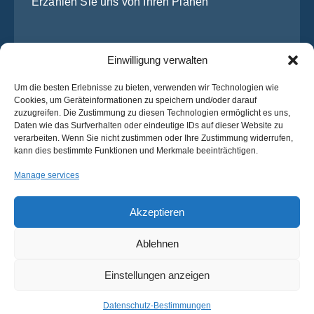
Einwilligung verwalten
Um die besten Erlebnisse zu bieten, verwenden wir Technologien wie
Cookies, um Geräteinformationen zu speichern und/oder darauf
zuzugreifen. Die Zustimmung zu diesen Technologien ermöglicht es uns,
Daten wie das Surfverhalten oder eindeutige IDs auf dieser Website zu
Ich habe die
Datenschutz-Bestimmungen
von OsaBus
verarbeiten. Wenn Sie nicht zustimmen oder Ihre Zustimmung widerrufen,
gelesen und stimme ihnen zu.
kann dies bestimmte Funktionen und Merkmale beeinträchtigen.
Ein Angebot einholen
Manage services
Ein Angebot einholen
Akzeptieren
Ablehnen
Deutsch
© 2025 OsaBus © Alle Rechte vorbehalten.
Einstellungen anzeigen
Datenschutz-
Bedingungen &
Nachrichten
Bestimmungen
Konditionen
Datenschutz-Bestimmungen