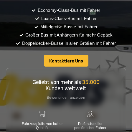
Economy-Class-Bus mit Fahrer
Luxus-Class-Bus mit Fahrer
Mittelgroße Busse mit Fahrer
Großer Bus mit Anhängern für mehr Gepäck
Doppeldecker-Busse in allen Größen mit Fahrer
Kontaktiere Uns
Kontaktiere Uns
Geliebt von mehr als
35.000
Kunden weltweit
Bewertungen anzeigen
Fahrzeugflotte von hoher
Professioneller
Gara
Qualität
persönlicher Fahrer
nied