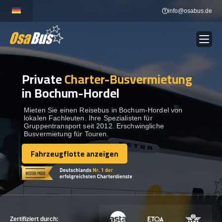
Skip
info@osabus.de
to
content
Private
Charter-Busvermietung
Show dropdown
BUSVERMIETUNG
in Bochum-Hordel
Show dropdown
REISEZIELE
Mieten Sie einen Reisebus in Bochum-Hordel von
lokalen Fachleuten. Ihre Spezialisten für
Gruppentransport seit 2012. Erschwingliche
Busvermietung für Touren.
FLOTTE
Fahrzeugflotte anzeigen
Fahrzeugflotte anzeigen
KONTAKTIEREN SIE UNS
KONTAKTIEREN SIE UNS
Zertifiziert durch: