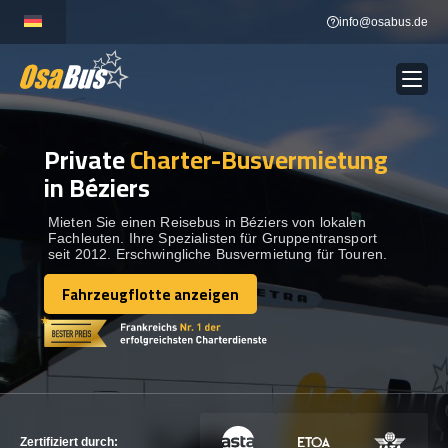
Skip
info@osabus.de
to
content
Private
Charter-Busvermietung
Show dropdown
BUSVERMIETUNG
in Béziers
Show dropdown
REISEZIELE
Mieten Sie einen Reisebus in Béziers von lokalen
Fachleuten. Ihre Spezialisten für Gruppentransport
seit 2012. Erschwingliche Busvermietung für Touren.
FLOTTE
Fahrzeugflotte anzeigen
Fahrzeugflotte anzeigen
KONTAKTIEREN SIE UNS
KONTAKTIEREN SIE UNS
Zertifiziert durch: