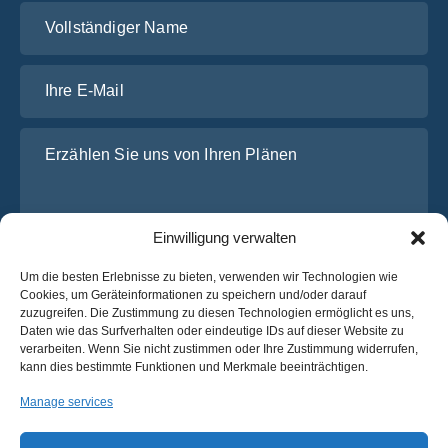
Vollständiger Name
Ihre E-Mail
Erzählen Sie uns von Ihren Plänen
Einwilligung verwalten
Um die besten Erlebnisse zu bieten, verwenden wir Technologien wie
Cookies, um Geräteinformationen zu speichern und/oder darauf
zuzugreifen. Die Zustimmung zu diesen Technologien ermöglicht es uns,
Daten wie das Surfverhalten oder eindeutige IDs auf dieser Website zu
Ich habe die
Datenschutz-Bestimmungen
von OsaBus
verarbeiten. Wenn Sie nicht zustimmen oder Ihre Zustimmung widerrufen,
gelesen und stimme ihnen zu.
kann dies bestimmte Funktionen und Merkmale beeinträchtigen.
Ein Angebot einholen
Manage services
Ein Angebot einholen