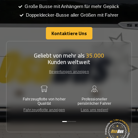
Große Busse mit Anhängern für mehr Gepäck
Doppeldecker-Busse aller Größen mit Fahrer
Kontaktiere Uns
Kontaktiere Uns
Geliebt von mehr als
35.000
Kunden weltweit
Bewertungen anzeigen
Fahrzeugflotte von hoher
Professioneller
Gara
Qualität
persönlicher Fahrer
nied
Fahrzeugflotte anzeigen
Lass uns reden!
Kon