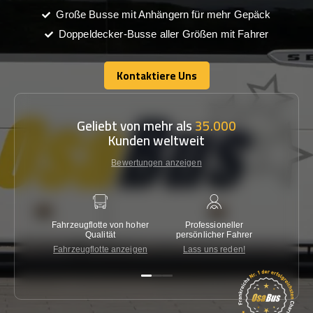
Große Busse mit Anhängern für mehr Gepäck
Doppeldecker-Busse aller Größen mit Fahrer
Kontaktiere Uns
Kontaktiere Uns
Geliebt von mehr als
35.000
Kunden weltweit
Bewertungen anzeigen
Fahrzeugflotte von hoher
Professioneller
Gara
Qualität
persönlicher Fahrer
nied
Fahrzeugflotte anzeigen
Lass uns reden!
Kon