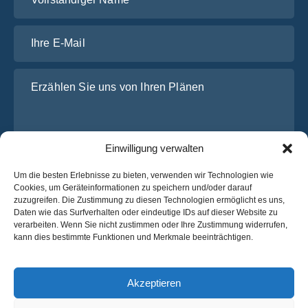
Ihre E-Mail
Erzählen Sie uns von Ihren Plänen
Einwilligung verwalten
Um die besten Erlebnisse zu bieten, verwenden wir Technologien wie
Cookies, um Geräteinformationen zu speichern und/oder darauf
zuzugreifen. Die Zustimmung zu diesen Technologien ermöglicht es uns,
Daten wie das Surfverhalten oder eindeutige IDs auf dieser Website zu
Ich habe die
Datenschutz-Bestimmungen
von OsaBus
verarbeiten. Wenn Sie nicht zustimmen oder Ihre Zustimmung widerrufen,
gelesen und stimme ihnen zu.
kann dies bestimmte Funktionen und Merkmale beeinträchtigen.
Ein Angebot einholen
Ein Angebot einholen
Akzeptieren