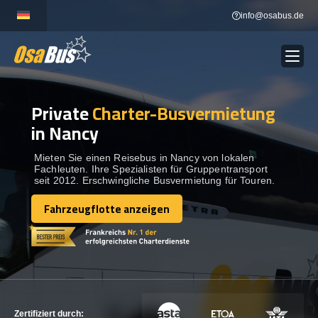
Skip
info@osabus.de
to
content
Private
Charter-Busvermietung
Show dropdown
BUSVERMIETUNG
in Nancy
Show dropdown
REISEZIELE
Mieten Sie einen Reisebus in Nancy von lokalen
Fachleuten. Ihre Spezialisten für Gruppentransport
seit 2012. Erschwingliche Busvermietung für Touren.
FLOTTE
Fahrzeugflotte anzeigen
Fahrzeugflotte anzeigen
KONTAKTIEREN SIE UNS
KONTAKTIEREN SIE UNS
Zertifiziert durch: