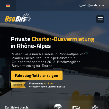
Skip
info@osabus.de
to
content
Private
Charter-Busvermietung
Show dropdown
BUSVERMIETUNG
in Rhône-Alpes
Show dropdown
REISEZIELE
Mieten Sie einen Reisebus in Rhône-Alpes von
lokalen Fachleuten. Ihre Spezialisten für
Gruppentransport seit 2012. Erschwingliche
Busvermietung für Touren.
FLOTTE
Fahrzeugflotte anzeigen
Fahrzeugflotte anzeigen
KONTAKTIEREN SIE UNS
KONTAKTIEREN SIE UNS
Zertifiziert durch: