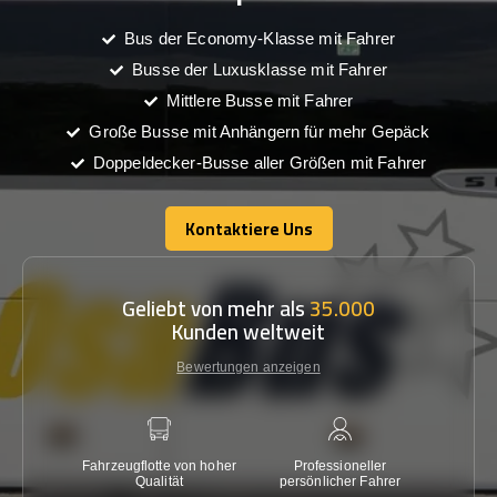
Bus der Economy-Klasse mit Fahrer
Busse der Luxusklasse mit Fahrer
Mittlere Busse mit Fahrer
Große Busse mit Anhängern für mehr Gepäck
Doppeldecker-Busse aller Größen mit Fahrer
Kontaktiere Uns
Kontaktiere Uns
Geliebt von mehr als
35.000
Kunden weltweit
Bewertungen anzeigen
Fahrzeugflotte von hoher
Professioneller
Gara
Qualität
persönlicher Fahrer
nied