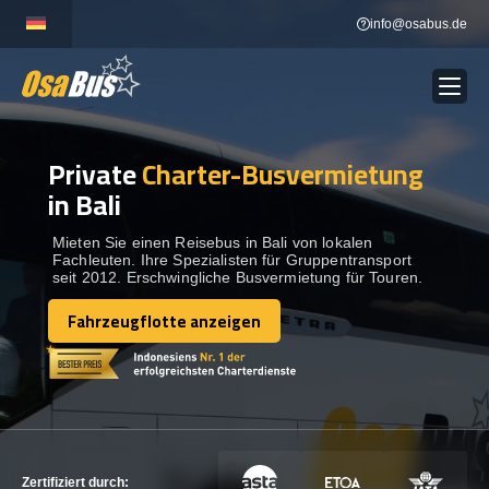
Skip
info@osabus.de
to
content
Private
Charter-Busvermietung
Show dropdown
BUSVERMIETUNG
in Bali
Show dropdown
REISEZIELE
Mieten Sie einen Reisebus in Bali von lokalen
Fachleuten. Ihre Spezialisten für Gruppentransport
seit 2012. Erschwingliche Busvermietung für Touren.
FLOTTE
Fahrzeugflotte anzeigen
Fahrzeugflotte anzeigen
KONTAKTIEREN SIE UNS
KONTAKTIEREN SIE UNS
Zertifiziert durch: