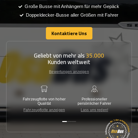
Große Busse mit Anhängern für mehr Gepäck
Doppeldecker-Busse aller Größen mit Fahrer
Kontaktiere Uns
Kontaktiere Uns
Geliebt von mehr als
35.000
Kunden weltweit
Bewertungen anzeigen
Fahrzeugflotte von hoher
Professioneller
Gara
Qualität
persönlicher Fahrer
nied
Fahrzeugflotte anzeigen
Lass uns reden!
Kon