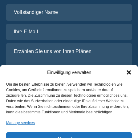
Vollständiger Name
Ihre E-Mail
Erzählen Sie uns von Ihren Plänen
Einwilligung verwalten
Um die besten Erlebnisse zu bieten, verwenden wir Technologien wie
Cookies, um Geräteinformationen zu speichern und/oder darauf
zuzugreifen. Die Zustimmung zu diesen Technologien ermöglicht es uns,
Daten wie das Surfverhalten oder eindeutige IDs auf dieser Website zu
verarbeiten. Wenn Sie nicht zustimmen oder Ihre Zustimmung widerrufen,
Ich habe die
Datenschutz-Bestimmungen
von OsaBus
kann dies bestimmte Funktionen und Merkmale beeinträchtigen.
gelesen und stimme ihnen zu.
Manage services
Ein Angebot einholen
Ein Angebot einholen