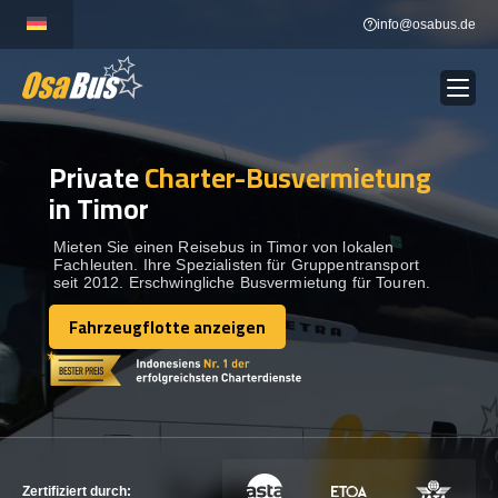
Skip
info@osabus.de
to
content
Private
Charter-Busvermietung
Show dropdown
BUSVERMIETUNG
in Timor
Show dropdown
REISEZIELE
Mieten Sie einen Reisebus in Timor von lokalen
Fachleuten. Ihre Spezialisten für Gruppentransport
seit 2012. Erschwingliche Busvermietung für Touren.
FLOTTE
Fahrzeugflotte anzeigen
Fahrzeugflotte anzeigen
KONTAKTIEREN SIE UNS
KONTAKTIEREN SIE UNS
Zertifiziert durch: