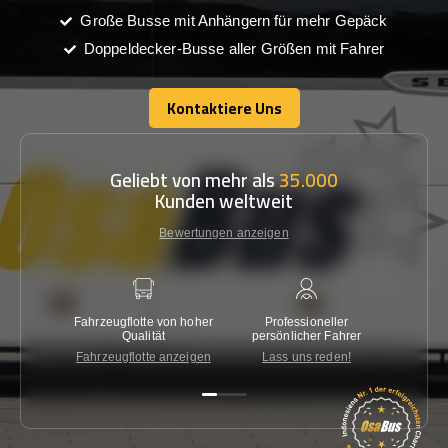
Große Busse mit Anhängern für mehr Gepäck
Doppeldecker-Busse aller Größen mit Fahrer
Kontaktiere Uns
Kontaktiere Uns
Geliebt von mehr als
35.000
Kunden weltweit
Bewertungen anzeigen
Fahrzeugflotte von hoher
Professioneller
Gara
Qualität
persönlicher Fahrer
nied
Fahrzeugflotte anzeigen
Lass uns reden!
Kon