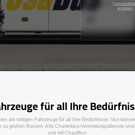
Fahrzeugflot
anzeigen
hrzeuge für all Ihre Bedürfni
ben die nötigen Fahrzeuge für all Ihre Bedürfnisse. Von kleine
in zu großen Bussen. Alle Charterbus-Vermietungsdienste sind 
und mit Chauffeur.