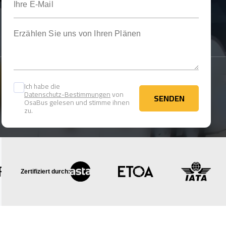
Erzählen Sie uns von Ihren Plänen
Ich habe die
Datenschutz-Bestimmungen
von
SENDEN
OsaBus gelesen und stimme ihnen
SENDEN
zu.
Zertifiziert durch: