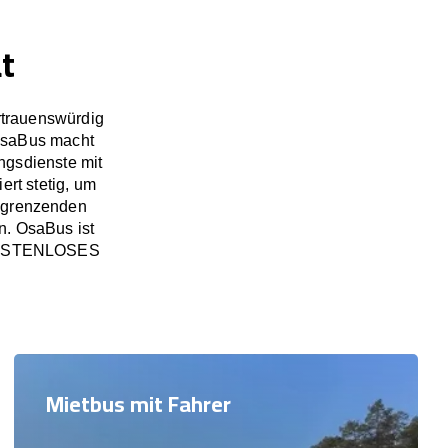
t
rtrauenswürdig
OsaBus macht
ngsdienste mit
rt stetig, um
angrenzenden
n. OsaBus ist
in KOSTENLOSES
Mietbus mit Fahrer