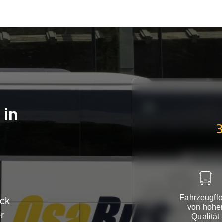
in
Fahrzeugflo
ck
von hohe
r
Qualität