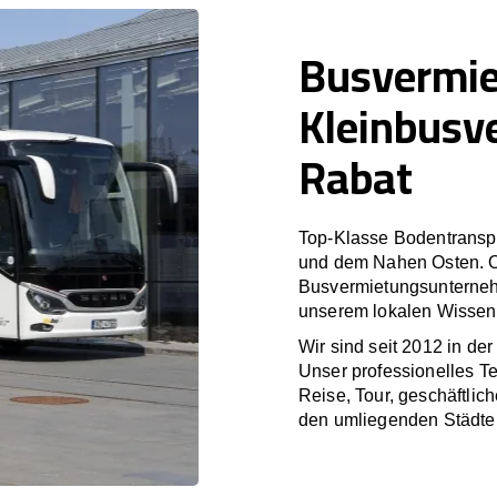
Busvermi
Kleinbusv
Rabat
Top-Klasse Bodentranspo
und dem Nahen Osten. O
Busvermietungsunterneh
unserem lokalen Wissen 
Wir sind seit 2012 in de
Unser professionelles T
Reise, Tour, geschäftlic
den umliegenden Städte