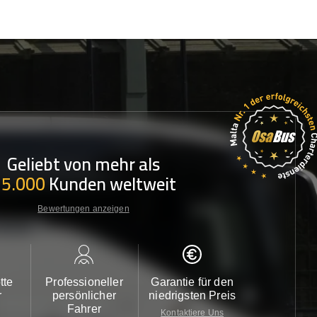
Geliebt von mehr als
35.000
Kunden weltweit
Bewertungen anzeigen
tte
Professioneller
Garantie für den
Kundendi
r
persönlicher
niedrigsten Preis
24/7
Fahrer
Kontaktiere Uns
Kontaktiere