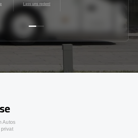
te
Lass uns reden!
sse
n Autos
privat