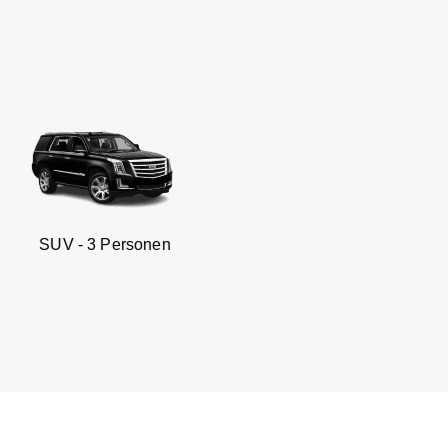
 Personen
Business sedan 