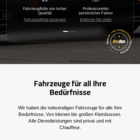
Fahrzeugflotte von hoher
Professioneller
Gara
Qualität
persönlicher Fahrer
nied
Fahrzeugflotte anzeigen
Erfahren Sie mehr
Kon
Fahrzeuge für all Ihre
Bedürfnisse
Wir haben die notwendigen Fahrzeuge für alle Ihre
Bedürfnisse. Von kleinen bis großen Kleinbussen.
Alle Dienstleistungen sind privat und mit
Chauffeur.