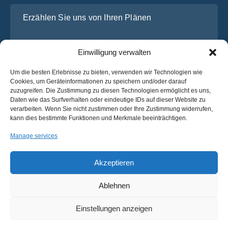
Erzählen Sie uns von Ihren Plänen
Einwilligung verwalten
Um die besten Erlebnisse zu bieten, verwenden wir Technologien wie
Cookies, um Geräteinformationen zu speichern und/oder darauf
zuzugreifen. Die Zustimmung zu diesen Technologien ermöglicht es uns,
Daten wie das Surfverhalten oder eindeutige IDs auf dieser Website zu
verarbeiten. Wenn Sie nicht zustimmen oder Ihre Zustimmung widerrufen,
Ich habe die
Datenschutz-Bestimmungen
von OsaBus
kann dies bestimmte Funktionen und Merkmale beeinträchtigen.
gelesen und stimme ihnen zu.
Manage services
Ein Angebot einholen
Ein Angebot einholen
Akzeptieren
Ablehnen
Deutsch
Einstellungen anzeigen
© 2025 OsaBus © Alle Rechte vorbehalten.
Datenschutz-
Bedingungen &
Nachrichten
Bestimmungen
Konditionen