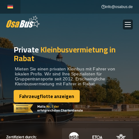
Skip
info@osabus.de
to
content
Private
Kleinbusvermietung in
Show dropdown
BUSVERMIETUNG
Rabat
Show dropdown
REISEZIELE
Mieten Sie einen privaten Kleinbus mit Fahrer von
lokalen Profis. Wir sind Ihre Spezialisten für
Gruppentransporte seit 2012. Erschwingliche
Kleinbusvermietung mit Fahrer in Rabat.
FLOTTE
Fahrzeugflotte anzeigen
Fahrzeugflotte anzeigen
KONTAKTIEREN SIE UNS
KONTAKTIEREN SIE UNS
Zertifiziert durch: