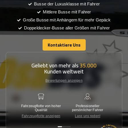
Busse der Luxusklasse mit Fahrer
Mittlere Busse mit Fahrer
Große Busse mit Anhängern für mehr Gepäck
Doppeldecker-Busse aller Größen mit Fahrer
Kontaktiere Uns
Kontaktiere Uns
Geliebt von mehr als
35.000
Kunden weltweit
Bewertungen anzeigen
Fahrzeugflotte von hoher
Professioneller
Gara
Qualität
persönlicher Fahrer
nied
Fahrzeugflotte anzeigen
Lass uns reden!
Kon