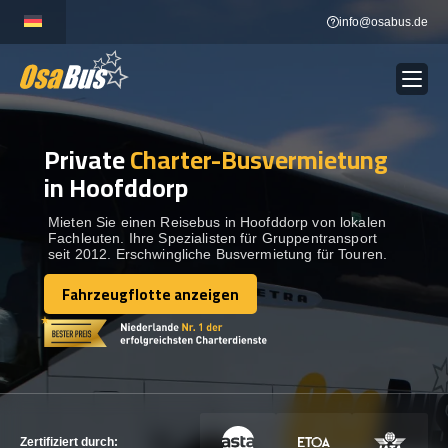
Skip
info@osabus.de
to
content
Private
Charter-Busvermietung
Show dropdown
BUSVERMIETUNG
in Hoofddorp
Show dropdown
REISEZIELE
Mieten Sie einen Reisebus in Hoofddorp von lokalen
Fachleuten. Ihre Spezialisten für Gruppentransport
seit 2012. Erschwingliche Busvermietung für Touren.
FLOTTE
Fahrzeugflotte anzeigen
Fahrzeugflotte anzeigen
KONTAKTIEREN SIE UNS
KONTAKTIEREN SIE UNS
Zertifiziert durch: