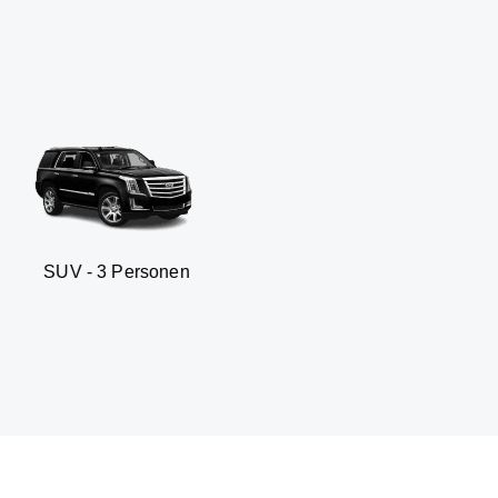
 Personen
Business sedan 