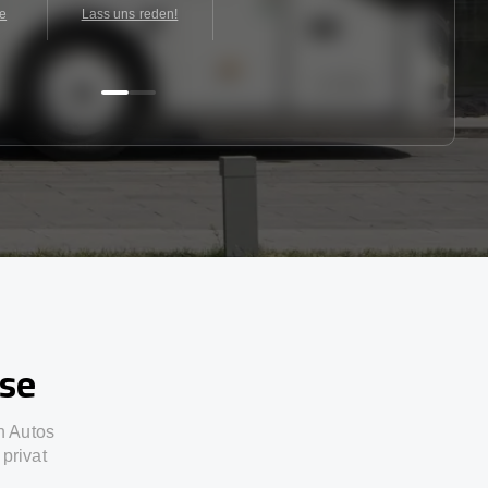
te
Lass uns reden!
sse
n Autos
privat