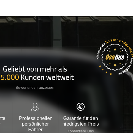
Geliebt von mehr als
35.000
Kunden weltweit
Bewertungen anzeigen
tte
Professioneller
Garantie für den
Kundendi
r
persönlicher
niedrigsten Preis
24/7
Fahrer
Kontaktiere Uns
Kontaktiere