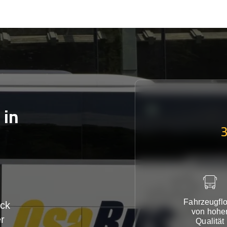
in
Fahrzeugflo
ck
von hohe
r
Qualität