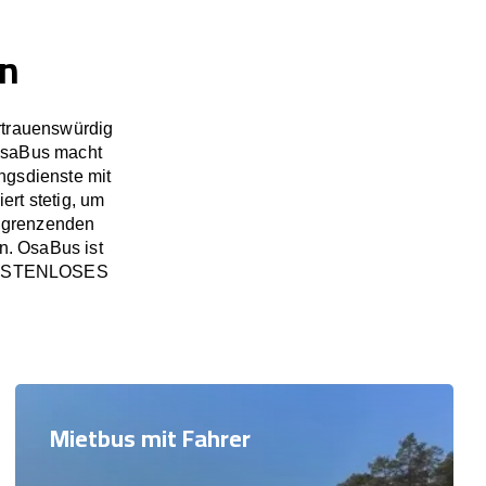
rn
rtrauenswürdig
OsaBus macht
ngsdienste mit
rt stetig, um
angrenzenden
n. OsaBus ist
in KOSTENLOSES
Mietbus mit Fahrer