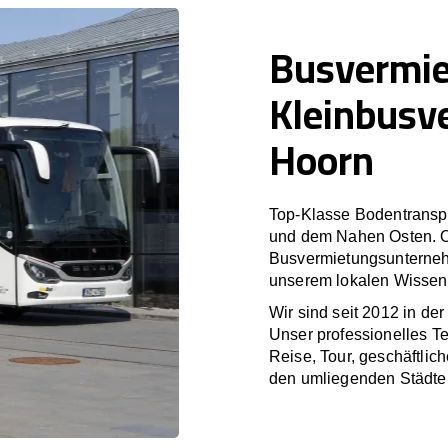
Busvermi
Kleinbusv
Hoorn
Top-Klasse Bodentranspo
und dem Nahen Osten. O
Busvermietungsunterneh
unserem lokalen Wissen 
Wir sind seit 2012 in de
Unser professionelles T
Reise, Tour, geschäftlic
den umliegenden Städte