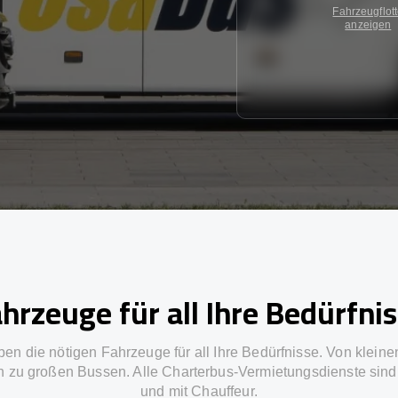
Fahrzeugflot
anzeigen
hrzeuge für all Ihre Bedürfni
ben die nötigen Fahrzeuge für all Ihre Bedürfnisse. Von kleine
in zu großen Bussen. Alle Charterbus-Vermietungsdienste sind 
und mit Chauffeur.