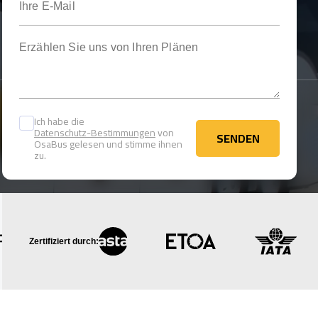
Erzählen Sie uns von Ihren Plänen
Ich habe die
Datenschutz-Bestimmungen
von
SENDEN
OsaBus gelesen und stimme ihnen
SENDEN
zu.
Zertifiziert durch: