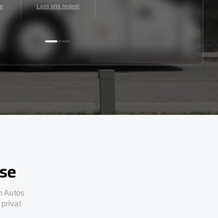
te
Lass uns reden!
sse
n Autos
privat