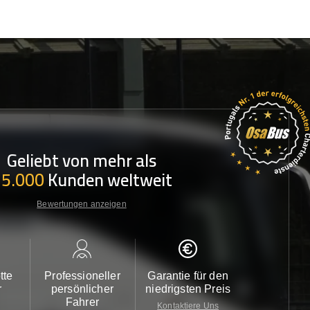
Geliebt von mehr als
35.000
Kunden weltweit
Bewertungen anzeigen
tte
Professioneller
Garantie für den
Kundendi
r
persönlicher
niedrigsten Preis
24/7
Fahrer
Kontaktiere Uns
Kontaktiere