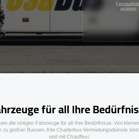
Fahrzeugflot
anzeigen
hrzeuge für all Ihre Bedürfni
ben die nötigen Fahrzeuge für all Ihre Bedürfnisse. Von kleine
in zu großen Bussen. Alle Charterbus-Vermietungsdienste sind 
und mit Chauffeur.