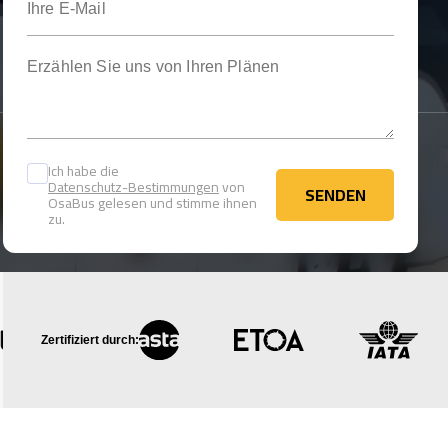
Erzählen Sie uns von Ihren Plänen
Ich habe die
Datenschutz-Bestimmungen
von
SENDEN
OsaBus gelesen und stimme ihnen
SENDEN
zu.
Zertifiziert durch: