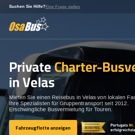
Skip
Suchen Sie Hilfe?
Eine Frage stellen
to
content
Private
Charter-Busv
in Velas
Mieten Sie einen Reisebus in Velas von lokalen Fa
Ihre Spezialisten für Gruppentransport seit 2012.
Erschwingliche Busvermietung für Touren.
Fahrzeugflotte anzeigen
Fahrzeugflotte anzeigen