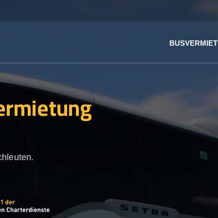
BUSVERMIE
ermietung
chleuten.