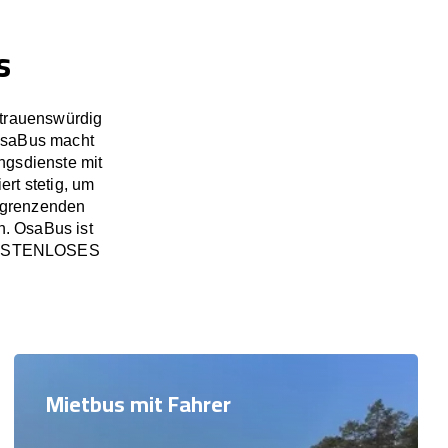
s
rtrauenswürdig
OsaBus macht
ngsdienste mit
rt stetig, um
ngrenzenden
n. OsaBus ist
in KOSTENLOSES
Mietbus mit Fahrer