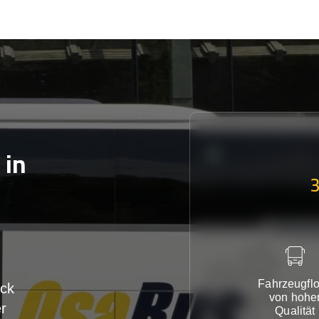
in
Fahrzeugflo
ck
von hohe
r
Qualität