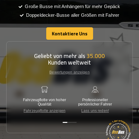
Große Busse mit Anhängern für mehr Gepäck
Doppeldecker-Busse aller Größen mit Fahrer
Kontaktiere Uns
Kontaktiere Uns
Geliebt von mehr als
35.000
Kunden weltweit
Bewertungen anzeigen
Fahrzeugflotte von hoher
Professioneller
Gara
Qualität
persönlicher Fahrer
nied
Fahrzeugflotte anzeigen
Lass uns reden!
Kon