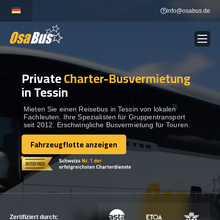
Skip
info@osabus.de
to
content
Private
Charter-Busvermietung
Show dropdown
BUSVERMIETUNG
in Tessin
Show dropdown
REISEZIELE
Mieten Sie einen Reisebus in Tessin von lokalen
Fachleuten. Ihre Spezialisten für Gruppentransport
seit 2012. Erschwingliche Busvermietung für Touren.
FLOTTE
Fahrzeugflotte anzeigen
Fahrzeugflotte anzeigen
KONTAKTIEREN SIE UNS
KONTAKTIEREN SIE UNS
Zertifiziert durch: