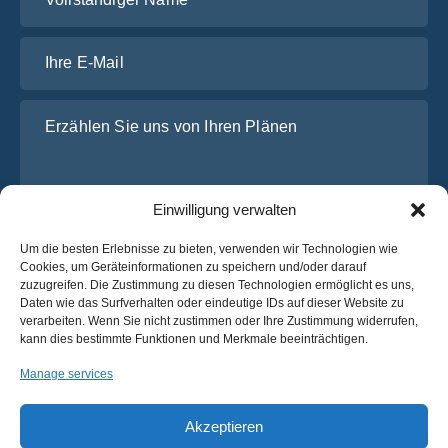
Ihre E-Mail
Erzählen Sie uns von Ihren Plänen
Einwilligung verwalten
Um die besten Erlebnisse zu bieten, verwenden wir Technologien wie
Cookies, um Geräteinformationen zu speichern und/oder darauf
zuzugreifen. Die Zustimmung zu diesen Technologien ermöglicht es uns,
Daten wie das Surfverhalten oder eindeutige IDs auf dieser Website zu
Ich habe die
Datenschutz-Bestimmungen
von OsaBus
verarbeiten. Wenn Sie nicht zustimmen oder Ihre Zustimmung widerrufen,
gelesen und stimme ihnen zu.
kann dies bestimmte Funktionen und Merkmale beeinträchtigen.
Ein Angebot einholen
Manage services
Ein Angebot einholen
Akzeptieren