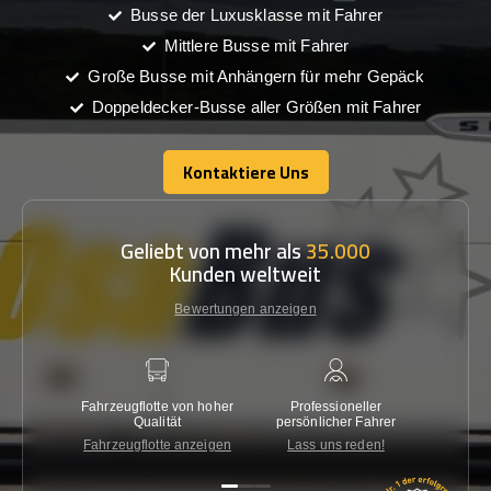
Busse der Luxusklasse mit Fahrer
Mittlere Busse mit Fahrer
Große Busse mit Anhängern für mehr Gepäck
Doppeldecker-Busse aller Größen mit Fahrer
Kontaktiere Uns
Kontaktiere Uns
Geliebt von mehr als
35.000
Kunden weltweit
Bewertungen anzeigen
Fahrzeugflotte von hoher
Professioneller
Gara
Qualität
persönlicher Fahrer
nied
Fahrzeugflotte anzeigen
Lass uns reden!
Kon