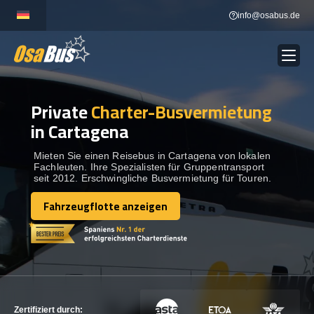
Skip
info@osabus.de
to
content
Private
Charter-Busvermietung
Show dropdown
BUSVERMIETUNG
in Cartagena
Show dropdown
REISEZIELE
Mieten Sie einen Reisebus in Cartagena von lokalen
Fachleuten. Ihre Spezialisten für Gruppentransport
seit 2012. Erschwingliche Busvermietung für Touren.
FLOTTE
Fahrzeugflotte anzeigen
Fahrzeugflotte anzeigen
KONTAKTIEREN SIE UNS
KONTAKTIEREN SIE UNS
Zertifiziert durch: