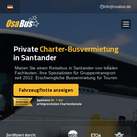
Skip
info@osabus.de
to
content
Private
Charter-Busvermietung
Show dropdown
BUSVERMIETUNG
in Santander
Show dropdown
REISEZIELE
Mieten Sie einen Reisebus in Santander von lokalen
Fachleuten. Ihre Spezialisten für Gruppentransport
seit 2012. Erschwingliche Busvermietung für Touren.
FLOTTE
Fahrzeugflotte anzeigen
Fahrzeugflotte anzeigen
KONTAKTIEREN SIE UNS
KONTAKTIEREN SIE UNS
Zertifiziert durch: