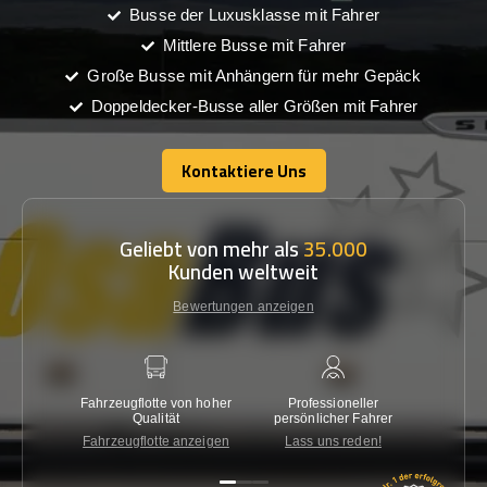
Busse der Luxusklasse mit Fahrer
Mittlere Busse mit Fahrer
Große Busse mit Anhängern für mehr Gepäck
Doppeldecker-Busse aller Größen mit Fahrer
Kontaktiere Uns
Kontaktiere Uns
Geliebt von mehr als
35.000
Kunden weltweit
Bewertungen anzeigen
Fahrzeugflotte von hoher
Professioneller
Gara
Qualität
persönlicher Fahrer
nied
Fahrzeugflotte anzeigen
Lass uns reden!
Kon