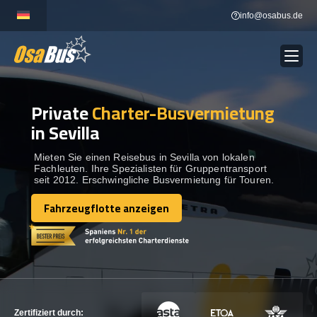
Skip
info@osabus.de
to
content
Private
Charter-Busvermietung
Show dropdown
BUSVERMIETUNG
in Sevilla
Show dropdown
REISEZIELE
Mieten Sie einen Reisebus in Sevilla von lokalen
Fachleuten. Ihre Spezialisten für Gruppentransport
seit 2012. Erschwingliche Busvermietung für Touren.
FLOTTE
Fahrzeugflotte anzeigen
Fahrzeugflotte anzeigen
KONTAKTIEREN SIE UNS
KONTAKTIEREN SIE UNS
Zertifiziert durch: