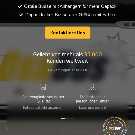
Große Busse mit Anhängern für mehr Gepäck
Doppeldecker-Busse aller Größen mit Fahrer
Kontaktiere Uns
Kontaktiere Uns
Geliebt von mehr als
35.000
Kunden weltweit
Bewertungen anzeigen
Fahrzeugflotte von hoher
Professioneller
Gara
Qualität
persönlicher Fahrer
nied
Fahrzeugflotte anzeigen
Lass uns reden!
Kon