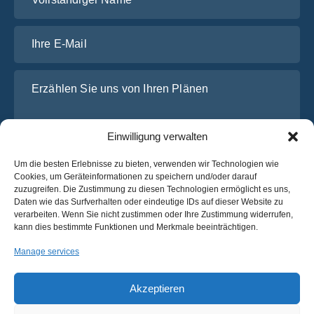
Ihre E-Mail
Erzählen Sie uns von Ihren Plänen
Einwilligung verwalten
Um die besten Erlebnisse zu bieten, verwenden wir Technologien wie
Cookies, um Geräteinformationen zu speichern und/oder darauf
zuzugreifen. Die Zustimmung zu diesen Technologien ermöglicht es uns,
Daten wie das Surfverhalten oder eindeutige IDs auf dieser Website zu
verarbeiten. Wenn Sie nicht zustimmen oder Ihre Zustimmung widerrufen,
Ich habe die
Datenschutz-Bestimmungen
von OsaBus
kann dies bestimmte Funktionen und Merkmale beeinträchtigen.
gelesen und stimme ihnen zu.
Manage services
Ein Angebot einholen
Ein Angebot einholen
Akzeptieren