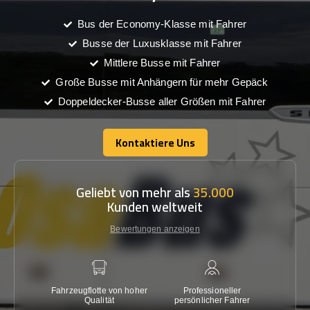
Bus der Economy-Klasse mit Fahrer
Busse der Luxusklasse mit Fahrer
Mittlere Busse mit Fahrer
Große Busse mit Anhängern für mehr Gepäck
Doppeldecker-Busse aller Größen mit Fahrer
Kontaktiere Uns
Kontaktiere Uns
Geliebt von mehr als
35.000
Kunden weltweit
Bewertungen anzeigen
Fahrzeugflotte von hoher
Professioneller
Gara
Qualität
persönlicher Fahrer
nied