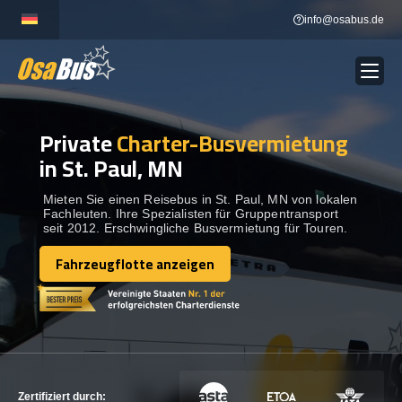
Skip
info@osabus.de
to
content
Private
Charter-Busvermietung
Show dropdown
BUSVERMIETUNG
in St. Paul, MN
Show dropdown
REISEZIELE
Mieten Sie einen Reisebus in St. Paul, MN von lokalen
Fachleuten. Ihre Spezialisten für Gruppentransport
seit 2012. Erschwingliche Busvermietung für Touren.
FLOTTE
Fahrzeugflotte anzeigen
Fahrzeugflotte anzeigen
KONTAKTIEREN SIE UNS
KONTAKTIEREN SIE UNS
Zertifiziert durch: