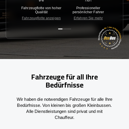
Fahrzeugflotte von hoher
Professioneller
Gara
Qualität
persönlicher Fahrer
nied
Fahrzeugflotte anzeigen
Erfahren Sie mehr
Kon
Fahrzeuge für all Ihre
Bedürfnisse
Wir haben die notwendigen Fahrzeuge für alle Ihre
Bedürfnisse. Von kleinen bis großen Kleinbussen.
Alle Dienstleistungen sind privat und mit
Chauffeur.