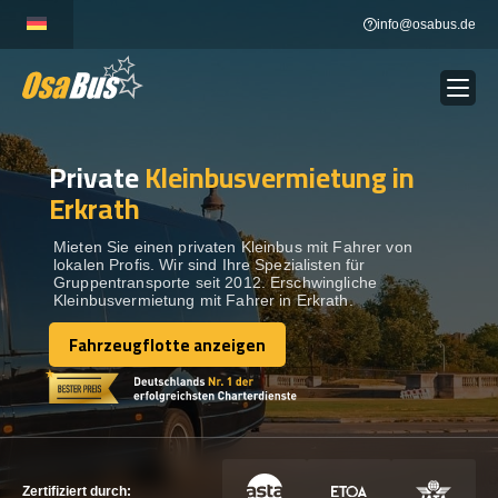
Skip
info@osabus.de
to
content
Private
Kleinbusvermietung in
Show dropdown
BUSVERMIETUNG
Erkrath
Show dropdown
REISEZIELE
Mieten Sie einen privaten Kleinbus mit Fahrer von
lokalen Profis. Wir sind Ihre Spezialisten für
Gruppentransporte seit 2012. Erschwingliche
Kleinbusvermietung mit Fahrer in Erkrath.
FLOTTE
Fahrzeugflotte anzeigen
Fahrzeugflotte anzeigen
KONTAKTIEREN SIE UNS
KONTAKTIEREN SIE UNS
Zertifiziert durch: