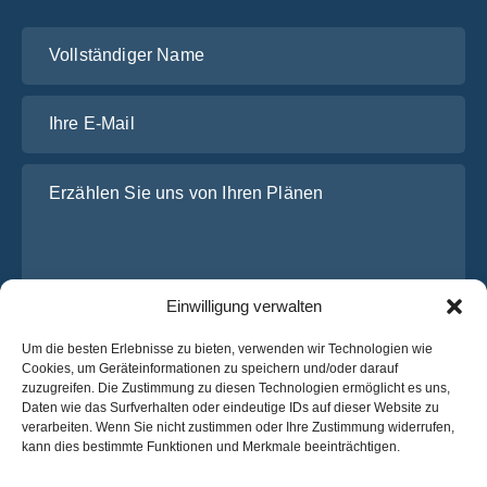
Vollständiger Name
Ihre E-Mail
Erzählen Sie uns von Ihren Plänen
Einwilligung verwalten
Um die besten Erlebnisse zu bieten, verwenden wir Technologien wie
Cookies, um Geräteinformationen zu speichern und/oder darauf
zuzugreifen. Die Zustimmung zu diesen Technologien ermöglicht es uns,
Ich habe die
Datenschutz-Bestimmungen
von OsaBus
Daten wie das Surfverhalten oder eindeutige IDs auf dieser Website zu
gelesen und stimme ihnen zu.
verarbeiten. Wenn Sie nicht zustimmen oder Ihre Zustimmung widerrufen,
kann dies bestimmte Funktionen und Merkmale beeinträchtigen.
Ein Angebot einholen