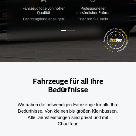
Fahrzeugflotte von hoher
Professioneller
Gara
Qualität
persönlicher Fahrer
nied
Fahrzeugflotte anzeigen
Erfahren Sie mehr
Kon
Fahrzeuge für all Ihre
Bedürfnisse
Wir haben die notwendigen Fahrzeuge für alle Ihre
Bedürfnisse. Von kleinen bis großen Kleinbussen.
Alle Dienstleistungen sind privat und mit
Chauffeur.