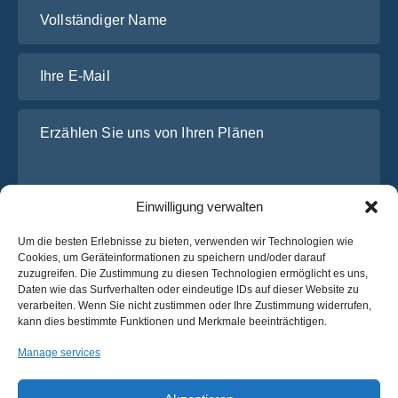
Vollständiger Name
Ihre E-Mail
Erzählen Sie uns von Ihren Plänen
Einwilligung verwalten
Um die besten Erlebnisse zu bieten, verwenden wir Technologien wie
Cookies, um Geräteinformationen zu speichern und/oder darauf
zuzugreifen. Die Zustimmung zu diesen Technologien ermöglicht es uns,
Daten wie das Surfverhalten oder eindeutige IDs auf dieser Website zu
Ich habe die
Datenschutz-Bestimmungen
von OsaBus
verarbeiten. Wenn Sie nicht zustimmen oder Ihre Zustimmung widerrufen,
gelesen und stimme ihnen zu.
kann dies bestimmte Funktionen und Merkmale beeinträchtigen.
Ein Angebot einholen
Manage services
Ein Angebot einholen