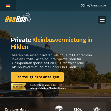
Skip
info@osabus.de
to
content
Private
Kleinbusvermietung in
Show dropdown
BUSVERMIETUNG
Hilden
Show dropdown
REISEZIELE
Mieten Sie einen privaten Kleinbus mit Fahrer von
lokalen Profis. Wir sind Ihre Spezialisten für
Gruppentransporte seit 2012. Erschwingliche
Kleinbusvermietung mit Fahrer in Hilden.
FLOTTE
Fahrzeugflotte anzeigen
Fahrzeugflotte anzeigen
KONTAKTIEREN SIE UNS
KONTAKTIEREN SIE UNS
Zertifiziert durch: