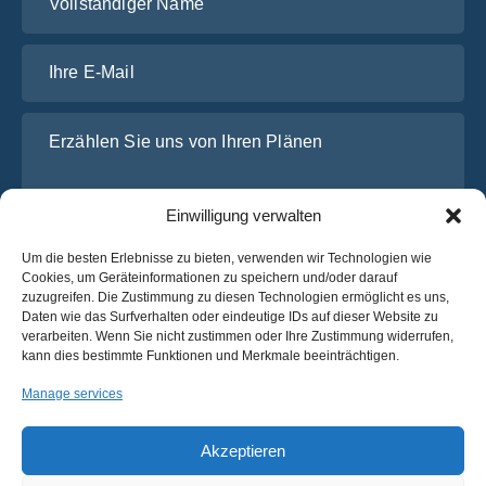
Ihre E-Mail
Erzählen Sie uns von Ihren Plänen
Einwilligung verwalten
Um die besten Erlebnisse zu bieten, verwenden wir Technologien wie
Cookies, um Geräteinformationen zu speichern und/oder darauf
zuzugreifen. Die Zustimmung zu diesen Technologien ermöglicht es uns,
Daten wie das Surfverhalten oder eindeutige IDs auf dieser Website zu
verarbeiten. Wenn Sie nicht zustimmen oder Ihre Zustimmung widerrufen,
Ich habe die
Datenschutz-Bestimmungen
von OsaBus
kann dies bestimmte Funktionen und Merkmale beeinträchtigen.
gelesen und stimme ihnen zu.
Manage services
Ein Angebot einholen
Ein Angebot einholen
Akzeptieren