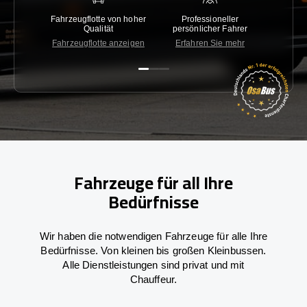
Fahrzeugflotte von hoher
Professioneller
Gara
Qualität
persönlicher Fahrer
nied
Fahrzeugflotte anzeigen
Erfahren Sie mehr
Kon
Fahrzeuge für all Ihre
Bedürfnisse
Wir haben die notwendigen Fahrzeuge für alle Ihre
Bedürfnisse. Von kleinen bis großen Kleinbussen.
Alle Dienstleistungen sind privat und mit
Chauffeur.