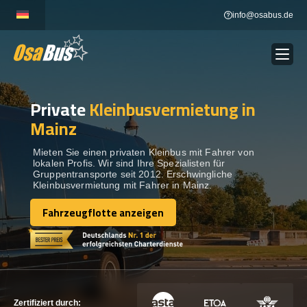
Skip
info@osabus.de
to
content
Private
Kleinbusvermietung in
Show dropdown
BUSVERMIETUNG
Mainz
Show dropdown
REISEZIELE
Mieten Sie einen privaten Kleinbus mit Fahrer von
lokalen Profis. Wir sind Ihre Spezialisten für
Gruppentransporte seit 2012. Erschwingliche
Kleinbusvermietung mit Fahrer in Mainz.
FLOTTE
Fahrzeugflotte anzeigen
Fahrzeugflotte anzeigen
KONTAKTIEREN SIE UNS
KONTAKTIEREN SIE UNS
Zertifiziert durch: