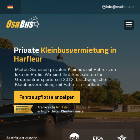
Skip
info@osabus.de
to
content
Private
Kleinbusvermietung in
Show dropdown
BUSVERMIETUNG
Harfleur
Show dropdown
REISEZIELE
Mieten Sie einen privaten Kleinbus mit Fahrer von
lokalen Profis. Wir sind Ihre Spezialisten für
Gruppentransporte seit 2012. Erschwingliche
Kleinbusvermietung mit Fahrer in Harfleur.
FLOTTE
Fahrzeugflotte anzeigen
Fahrzeugflotte anzeigen
KONTAKTIEREN SIE UNS
KONTAKTIEREN SIE UNS
Zertifiziert durch: