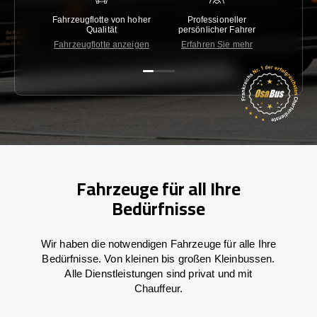
Fahrzeugflotte von hoher
Professioneller
Gara
Qualität
persönlicher Fahrer
nied
Fahrzeugflotte anzeigen
Erfahren Sie mehr
Kon
Fahrzeuge für all Ihre
Bedürfnisse
Wir haben die notwendigen Fahrzeuge für alle Ihre
Bedürfnisse. Von kleinen bis großen Kleinbussen.
Alle Dienstleistungen sind privat und mit
Chauffeur.