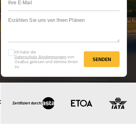
Erzählen Sie uns von Ihren Plänen
Ich habe die
Datenschutz-Bestimmungen
von
SENDEN
OsaBus gelesen und stimme ihnen
SENDEN
zu.
Zertifiziert durch: