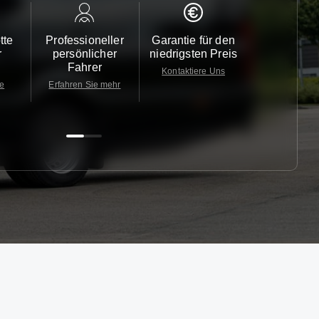
tte
Professioneller
Garantie für den
Kundendi
r
persönlicher
niedrigsten Preis
24/7
Fahrer
Kontaktiere Uns
Kontaktiere
te
Erfahren Sie mehr