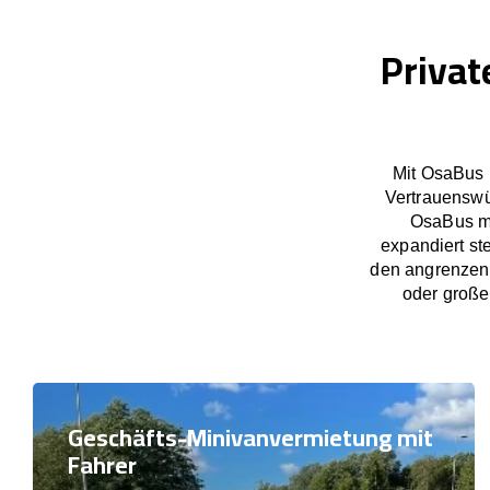
Privat
Mit OsaBus 
Vertrauenswü
OsaBus ma
expandiert st
den angrenzend
oder große
Geschäfts-Minivanvermietung mit
Fahrer