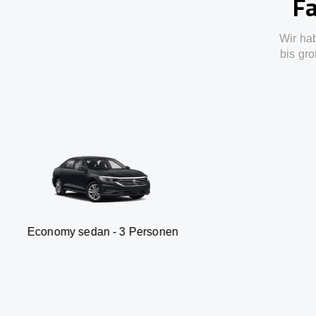
Fa
Wir ha
bis gro
sedan - 3 Personen
Van - 