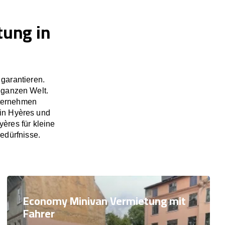
tung in
garantieren.
 ganzen Welt.
nternehmen
 in Hyères und
ères für kleine
edürfnisse.
Economy Minivan Vermietung mit
Fahrer