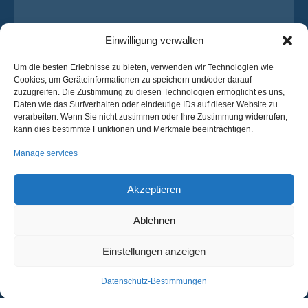
Einwilligung verwalten
Um die besten Erlebnisse zu bieten, verwenden wir Technologien wie
Cookies, um Geräteinformationen zu speichern und/oder darauf
zuzugreifen. Die Zustimmung zu diesen Technologien ermöglicht es uns,
Daten wie das Surfverhalten oder eindeutige IDs auf dieser Website zu
verarbeiten. Wenn Sie nicht zustimmen oder Ihre Zustimmung widerrufen,
Ich habe die
Datenschutz-Bestimmungen
von OsaBus
kann dies bestimmte Funktionen und Merkmale beeinträchtigen.
gelesen und stimme ihnen zu.
Manage services
Ein Angebot einholen
Ein Angebot einholen
Akzeptieren
Ablehnen
Deutsch
Einstellungen anzeigen
© 2025 OsaBus © Alle Rechte vorbehalten.
Datenschutz-
Bedingungen &
Nachrichten
Bestimmungen
Konditionen
Datenschutz-Bestimmungen