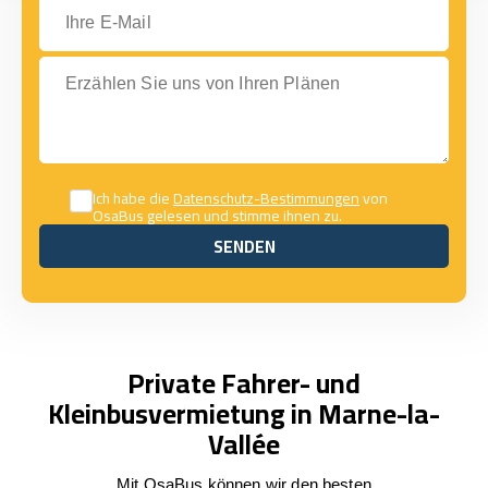
Ihre E-Mail
Erzählen Sie uns von Ihren Plänen
Ich habe die
Datenschutz-Bestimmungen
von
OsaBus gelesen und stimme ihnen zu.
SENDEN
SENDEN
Private Fahrer- und
Kleinbusvermietung in Marne-la-
Vallée
Mit OsaBus können wir den besten