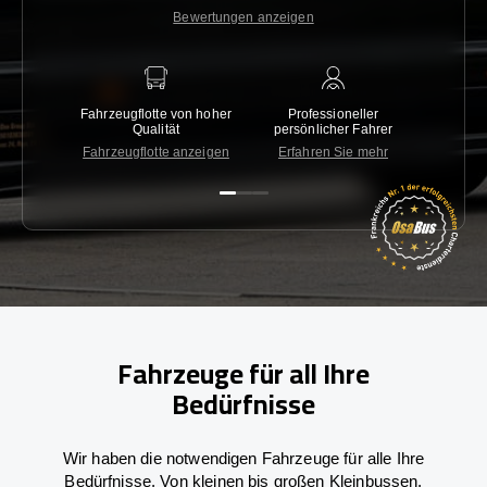
Bewertungen anzeigen
Fahrzeugflotte von hoher
Professioneller
Gara
Qualität
persönlicher Fahrer
nied
Fahrzeugflotte anzeigen
Erfahren Sie mehr
Kon
Fahrzeuge für all Ihre
Bedürfnisse
Wir haben die notwendigen Fahrzeuge für alle Ihre
Bedürfnisse. Von kleinen bis großen Kleinbussen.