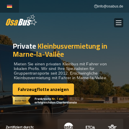
Skip
info@osabus.de
to
content
Private
Kleinbusvermietung in
Show dropdown
BUSVERMIETUNG
Marne-la-Vallée
Show dropdown
REISEZIELE
Mieten Sie einen privaten Kleinbus mit Fahrer von
lokalen Profis. Wir sind Ihre Spezialisten für
Gruppentransporte seit 2012. Erschwingliche
Kleinbusvermietung mit Fahrer in Marne-la-Vallée.
FLOTTE
Fahrzeugflotte anzeigen
Fahrzeugflotte anzeigen
KONTAKTIEREN SIE UNS
KONTAKTIEREN SIE UNS
Zertifiziert durch: