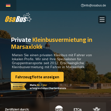
Skip
info@osabus.de
to
content
Private
Kleinbusvermietung in
Show dropdown
BUSVERMIETUNG
Marsaxlokk
Show dropdown
REISEZIELE
Mieten Sie einen privaten Kleinbus mit Fahrer von
lokalen Profis. Wir sind Ihre Spezialisten für
Gruppentransporte seit 2012. Erschwingliche
Kleinbusvermietung mit Fahrer in Marsaxlokk.
FLOTTE
Fahrzeugflotte anzeigen
Fahrzeugflotte anzeigen
KONTAKTIEREN SIE UNS
KONTAKTIEREN SIE UNS
Zertifiziert durch: