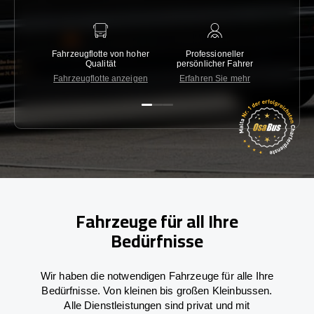
Fahrzeugflotte von hoher
Professioneller
Gara
Qualität
persönlicher Fahrer
nied
Fahrzeugflotte anzeigen
Erfahren Sie mehr
Kon
Fahrzeuge für all Ihre
Bedürfnisse
Wir haben die notwendigen Fahrzeuge für alle Ihre
Bedürfnisse. Von kleinen bis großen Kleinbussen.
Alle Dienstleistungen sind privat und mit