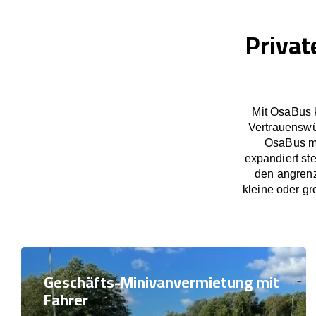
Privat
Mit OsaBus 
Vertrauenswü
OsaBus ma
expandiert st
den angrenz
kleine oder gr
Geschäfts-Minivanvermietung mit
Fahrer