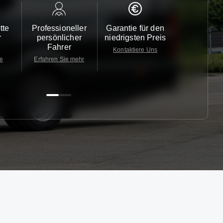
tte
Professioneller
Garantie für den
Kundendi
r
persönlicher
niedrigsten Preis
24/7
Fahrer
Kontaktiere Uns
Kontaktiere
te
Erfahren Sie mehr