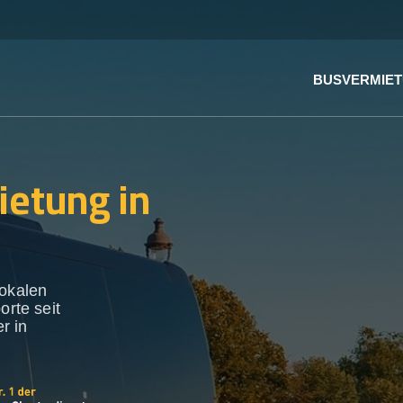
BUSVERMIE
ietung in
lokalen
orte seit
r in