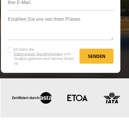
Erzählen Sie uns von Ihren Plänen
Ich habe die
Datenschutz-Bestimmungen
von
SENDEN
OsaBus gelesen und stimme ihnen
SENDEN
zu.
Zertifiziert durch: