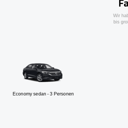
Fa
Wir ha
bis gro
sedan - 3 Personen
Van -