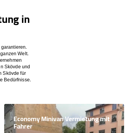
tung in
garantieren.
 ganzen Welt.
nternehmen
 in Skövde und
n Skövde für
re Bedürfnisse.
Economy Minivan Vermietung mit
Fahrer