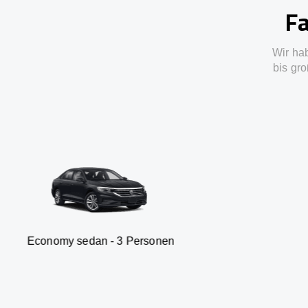
Fa
Wir ha
bis gro
sedan - 3 Personen
Van -