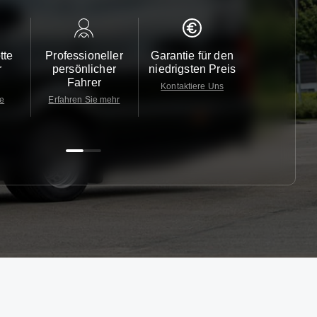
tte
Professioneller
Garantie für den
Kundendi
r
persönlicher
niedrigsten Preis
24/7
Fahrer
Kontaktiere Uns
Kontaktiere
te
Erfahren Sie mehr