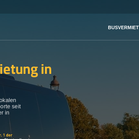
BUSVERMIE
ietung in
lokalen
orte seit
r in