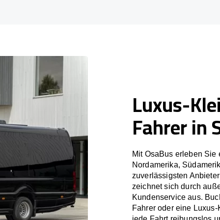
Luxus-Kle
Fahrer in 
Mit OsaBus erleben Sie 
Nordamerika, Südamerik
zuverlässigsten Anbiete
zeichnet sich durch auß
Kundenservice aus. Buch
Fahrer oder eine Luxus-
jede Fahrt reibungslos un