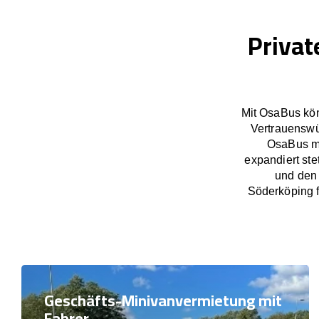
Privat
Mit OsaBus kön
Vertrauenswü
OsaBus ma
expandiert ste
und den 
Söderköping f
Geschäfts-Minivanvermietung mit
Fahrer