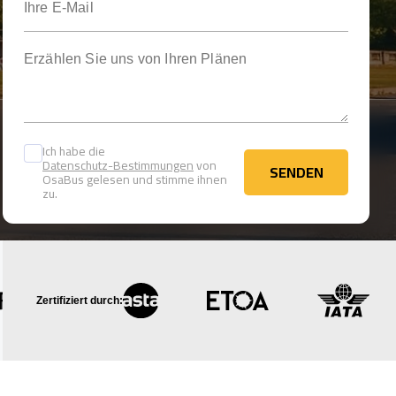
Erzählen Sie uns von Ihren Plänen
Ich habe die
Datenschutz-Bestimmungen
von
SENDEN
OsaBus gelesen und stimme ihnen
SENDEN
zu.
Zertifiziert durch: