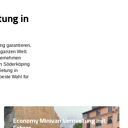
tung in
ng garantieren.
 ganzen Welt.
nternehmen
 in Söderköping
ietung in
beste Wahl für
Economy Minivan Vermietung mit
Fahrer