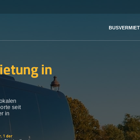
BUSVERMIE
ietung in
lokalen
orte seit
r in