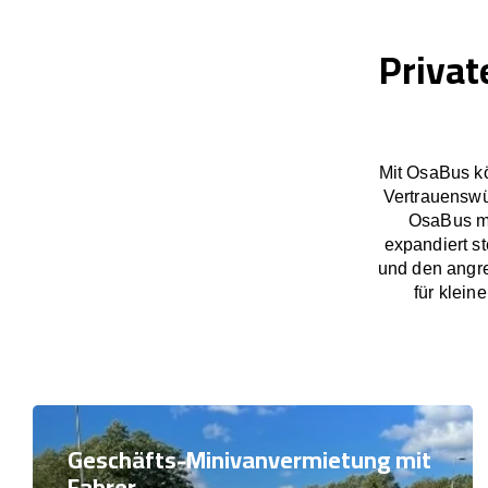
Privat
Mit OsaBus kö
Vertrauenswü
OsaBus ma
expandiert s
und den angre
für klein
Geschäfts-Minivanvermietung mit
Fahrer