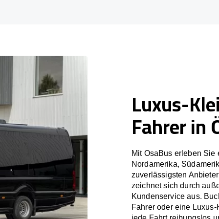
Luxus-Kle
Fahrer in
Mit OsaBus erleben Sie 
Nordamerika, Südamerik
zuverlässigsten Anbiete
zeichnet sich durch auß
Kundenservice aus. Buch
Fahrer oder eine Luxus-
jede Fahrt reibungslos un