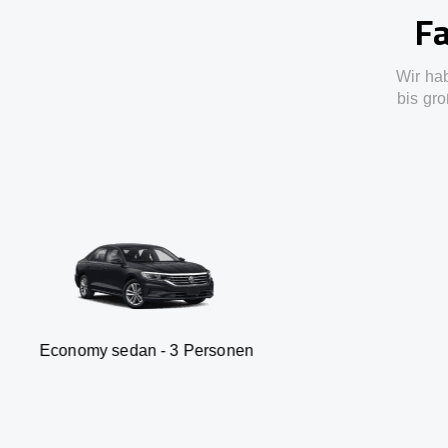
Fa
Wir ha
bis gro
sedan - 3 Personen
Van -