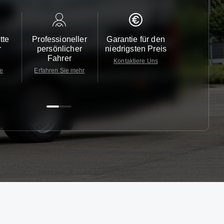
tte
Professioneller
Garantie für den
Kundendi
r
persönlicher
niedrigsten Preis
24/7
Fahrer
Kontaktiere Uns
Kontaktiere
te
Erfahren Sie mehr