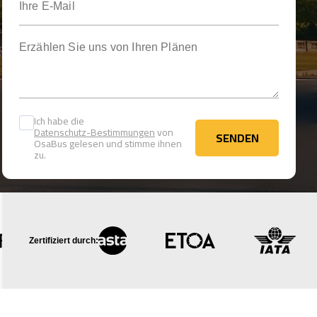
Erzählen Sie uns von Ihren Plänen
Ich habe die
Datenschutz-Bestimmungen
von
SENDEN
OsaBus gelesen und stimme ihnen
SENDEN
zu.
Zertifiziert durch: