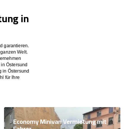
tung in
d garantieren.
 ganzen Welt.
nternehmen
 in Östersund
g in Östersund
l für Ihre
Economy Minivan Vermietung mit
Fahrer