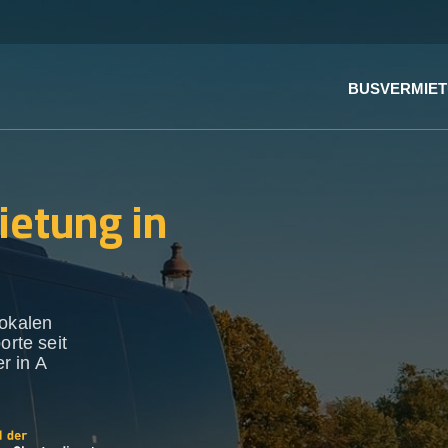
BUSVERMIE
ietung in
lokalen
orte seit
r in A