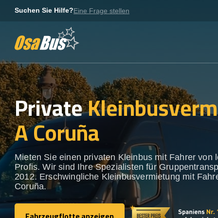
Skip
Suchen Sie Hilfe?
Eine Frage stellen
to
content
Private
Kleinbusverm
A Coruña
Mieten Sie einen privaten Kleinbus mit Fahrer von 
Profis. Wir sind Ihre Spezialisten für Gruppentransp
2012. Erschwingliche Kleinbusvermietung mit Fahre
Coruña.
Fahrzeugflotte anzeigen