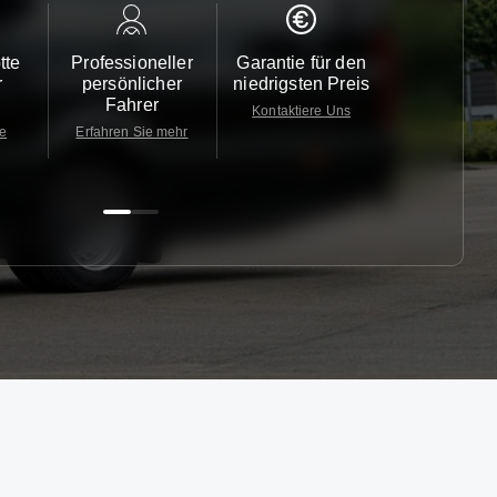
tte
Professioneller
Garantie für den
Kundendi
r
persönlicher
niedrigsten Preis
24/7
Fahrer
Kontaktiere Uns
Kontaktiere
te
Erfahren Sie mehr