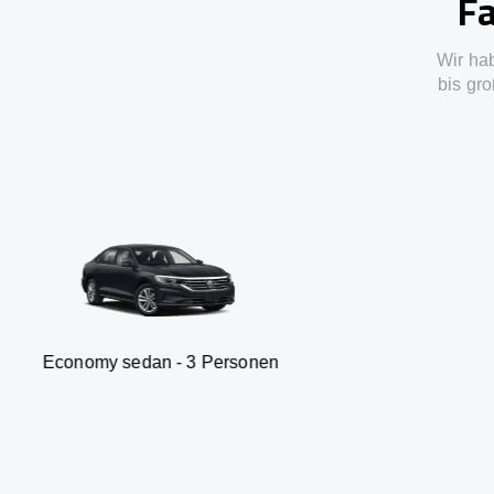
Fa
Wir ha
bis gro
sedan - 3 Personen
Van - 