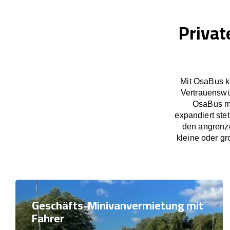
Privat
Mit OsaBus k
Vertrauenswü
OsaBus ma
expandiert ste
den angrenze
kleine oder gr
Geschäfts-Minivanvermietung mit
Fahrer