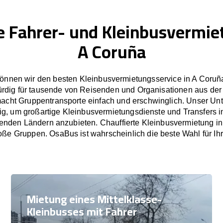
e Fahrer- und Kleinbusvermie
A Coruña
önnen wir den besten Kleinbusvermietungsservice in A Coruña
rdig für tausende von Reisenden und Organisationen aus der
cht Gruppentransporte einfach und erschwinglich. Unser U
tig, um großartige Kleinbusvermietungsdienste und Transfers 
nden Ländern anzubieten. Chauffierte Kleinbusvermietung in
oße Gruppen. OsaBus ist wahrscheinlich die beste Wahl für Ih
Mietung eines Mittelklasse-
Kleinbusses mit Fahrer