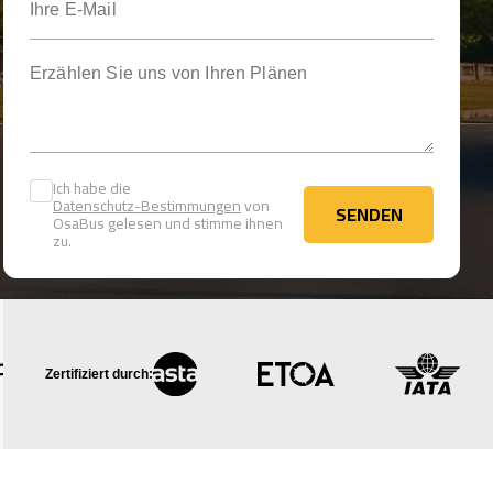
Erzählen Sie uns von Ihren Plänen
Ich habe die
Datenschutz-Bestimmungen
von
SENDEN
OsaBus gelesen und stimme ihnen
SENDEN
zu.
Zertifiziert durch: