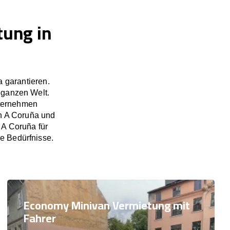
tung in
 garantieren.
 ganzen Welt.
nternehmen
in A Coruña und
 A Coruña für
re Bedürfnisse.
Economy Minivan Vermietung mit
Fahrer