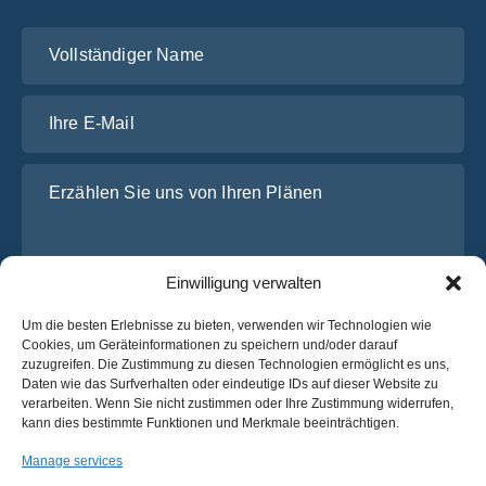
Vollständiger Name
Ihre E-Mail
Erzählen Sie uns von Ihren Plänen
Einwilligung verwalten
Um die besten Erlebnisse zu bieten, verwenden wir Technologien wie
Cookies, um Geräteinformationen zu speichern und/oder darauf
zuzugreifen. Die Zustimmung zu diesen Technologien ermöglicht es uns,
Daten wie das Surfverhalten oder eindeutige IDs auf dieser Website zu
Ich habe die
Datenschutz-Bestimmungen
von OsaBus
verarbeiten. Wenn Sie nicht zustimmen oder Ihre Zustimmung widerrufen,
gelesen und stimme ihnen zu.
kann dies bestimmte Funktionen und Merkmale beeinträchtigen.
Ein Angebot einholen
Manage services