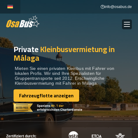
Skip
info@osabus.de
to
content
Private
Kleinbusvermietung in
Show dropdown
BUSVERMIETUNG
Málaga
Show dropdown
REISEZIELE
Mieten Sie einen privaten Kleinbus mit Fahrer von
lokalen Profis. Wir sind Ihre Spezialisten für
Gruppentransporte seit 2012. Erschwingliche
Kleinbusvermietung mit Fahrer in Málaga.
FLOTTE
Fahrzeugflotte anzeigen
Fahrzeugflotte anzeigen
KONTAKTIEREN SIE UNS
KONTAKTIEREN SIE UNS
Zertifiziert durch: