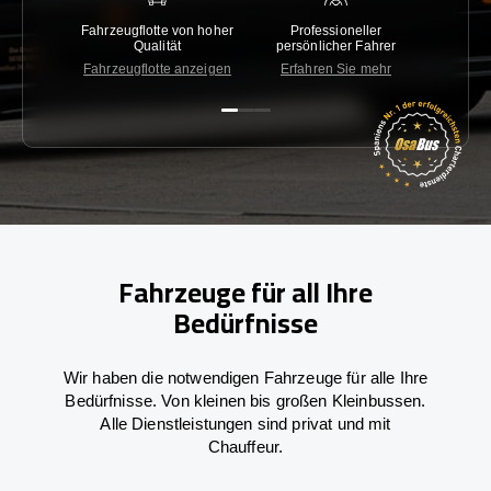
Fahrzeugflotte von hoher
Professioneller
Gara
Qualität
persönlicher Fahrer
nied
Fahrzeugflotte anzeigen
Erfahren Sie mehr
Kon
Fahrzeuge für all Ihre
Bedürfnisse
Wir haben die notwendigen Fahrzeuge für alle Ihre
Bedürfnisse. Von kleinen bis großen Kleinbussen.
Alle Dienstleistungen sind privat und mit
Chauffeur.