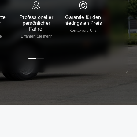
tte
Professioneller
Garantie für den
Kundendi
r
persönlicher
niedrigsten Preis
24/7
Fahrer
Kontaktiere Uns
Kontaktiere
te
Erfahren Sie mehr