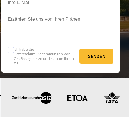
Erzählen Sie uns von Ihren Plänen
Ich habe die
Datenschutz-Bestimmungen
von
SENDEN
OsaBus gelesen und stimme ihnen
SENDEN
zu.
Zertifiziert durch: