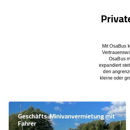
Privat
Mit OsaBus k
Vertrauenswü
OsaBus ma
expandiert ste
den angrenze
kleine oder gr
Geschäfts-Minivanvermietung mit
Fahrer