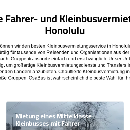
e Fahrer- und Kleinbusvermie
Honolulu
önnen wir den besten Kleinbusvermietungsservice in Honolulu
rdig für tausende von Reisenden und Organisationen aus der
cht Gruppentransporte einfach und erschwinglich. Unser U
tig, um großartige Kleinbusvermietungsdienste und Transfers 
nden Ländern anzubieten. Chauffierte Kleinbusvermietung in
oße Gruppen. OsaBus ist wahrscheinlich die beste Wahl für Ih
Mietung eines Mittelklasse-
Kleinbusses mit Fahrer