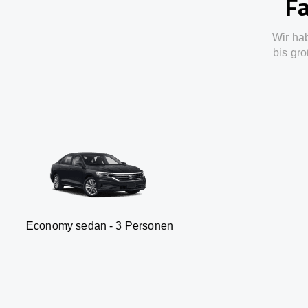
Fa
Wir ha
bis gro
sedan - 3 Personen
Van - 