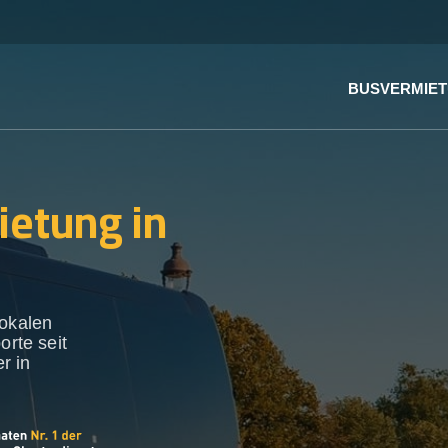
BUSVERMIE
ietung in
lokalen
orte seit
r in