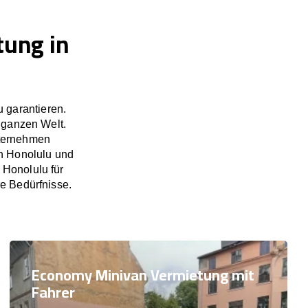
tung in
 garantieren.
 ganzen Welt.
nternehmen
in Honolulu und
 Honolulu für
re Bedürfnisse.
Economy Minivan Vermietung mit
Fahrer