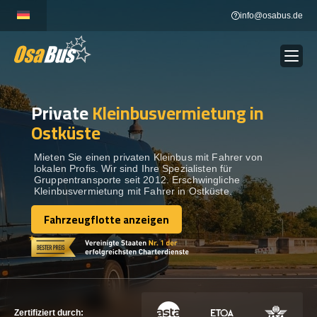
Skip
info@osabus.de
to
content
Private
Kleinbusvermietung in
Show dropdown
BUSVERMIETUNG
Ostküste
Show dropdown
REISEZIELE
Mieten Sie einen privaten Kleinbus mit Fahrer von
lokalen Profis. Wir sind Ihre Spezialisten für
Gruppentransporte seit 2012. Erschwingliche
Kleinbusvermietung mit Fahrer in Ostküste.
FLOTTE
Fahrzeugflotte anzeigen
Fahrzeugflotte anzeigen
KONTAKTIEREN SIE UNS
KONTAKTIEREN SIE UNS
Zertifiziert durch: