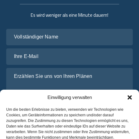
Es wird weniger als eine Minute dauern!
Vollständiger Name
Ihre E-Mail
Erzählen Sie uns von Ihren Plänen
Einwilligung verwalten
Um die besten Erlebnisse zu bieten, verwenden wir Technologien wie
Cookies, um Geräteinformationen zu speichern und/oder darauf
zuzugreifen. Die Zustimmung zu diesen Technologien ermöglicht es uns,
Daten wie das Surfverhalten oder eindeutige IDs auf dieser Website zu
verarbeiten. Wenn Sie nicht zustimmen oder Ihre Zustimmung widerrufen,
Ich habe die
Datenschutz-Bestimmungen
von OsaBus
kann dies bestimmte Funktionen und Merkmale beeinträchtigen.