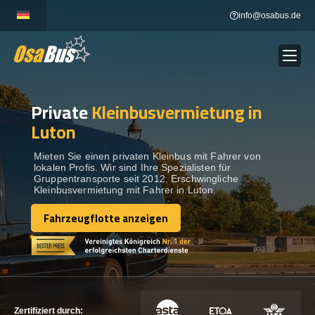
Skip
info@osabus.de
to
content
Private
Kleinbusvermietung in
Show dropdown
BUSVERMIETUNG
Luton
Show dropdown
REISEZIELE
Mieten Sie einen privaten Kleinbus mit Fahrer von
lokalen Profis. Wir sind Ihre Spezialisten für
Gruppentransporte seit 2012. Erschwingliche
Kleinbusvermietung mit Fahrer in Luton.
FLOTTE
Fahrzeugflotte anzeigen
Fahrzeugflotte anzeigen
KONTAKTIEREN SIE UNS
KONTAKTIEREN SIE UNS
Zertifiziert durch: