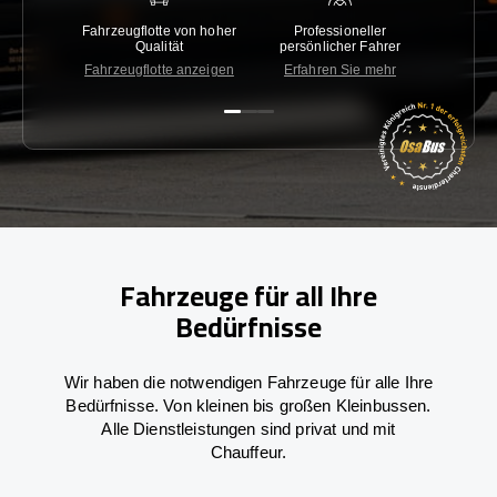
Fahrzeugflotte von hoher
Professioneller
Gara
Qualität
persönlicher Fahrer
nied
Fahrzeugflotte anzeigen
Erfahren Sie mehr
Kon
Fahrzeuge für all Ihre
Bedürfnisse
Wir haben die notwendigen Fahrzeuge für alle Ihre
Bedürfnisse. Von kleinen bis großen Kleinbussen.
Alle Dienstleistungen sind privat und mit
Chauffeur.