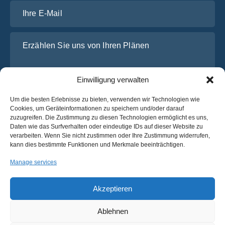
Ihre E-Mail
Erzählen Sie uns von Ihren Plänen
Einwilligung verwalten
Um die besten Erlebnisse zu bieten, verwenden wir Technologien wie
Cookies, um Geräteinformationen zu speichern und/oder darauf
zuzugreifen. Die Zustimmung zu diesen Technologien ermöglicht es uns,
Daten wie das Surfverhalten oder eindeutige IDs auf dieser Website zu
verarbeiten. Wenn Sie nicht zustimmen oder Ihre Zustimmung widerrufen,
Ich habe die
Datenschutz-Bestimmungen
von OsaBus
kann dies bestimmte Funktionen und Merkmale beeinträchtigen.
gelesen und stimme ihnen zu.
Manage services
Ein Angebot einholen
Ein Angebot einholen
Akzeptieren
Ablehnen
Deutsch