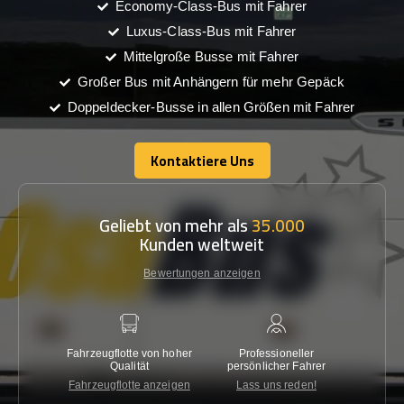
Economy-Class-Bus mit Fahrer
Luxus-Class-Bus mit Fahrer
Mittelgroße Busse mit Fahrer
Großer Bus mit Anhängern für mehr Gepäck
Doppeldecker-Busse in allen Größen mit Fahrer
Kontaktiere Uns
Kontaktiere Uns
Geliebt von mehr als
35.000
Kunden weltweit
Bewertungen anzeigen
Fahrzeugflotte von hoher
Professioneller
Gara
Qualität
persönlicher Fahrer
nied
Fahrzeugflotte anzeigen
Lass uns reden!
Kon