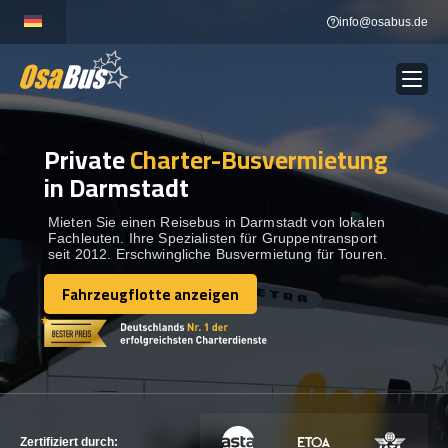
Skip
info@osabus.de
to
content
Private
Charter-Busvermietung
Show dropdown
BUSVERMIETUNG
in Darmstadt
Show dropdown
REISEZIELE
Mieten Sie einen Reisebus in Darmstadt von lokalen
Fachleuten. Ihre Spezialisten für Gruppentransport
seit 2012. Erschwingliche Busvermietung für Touren.
FLOTTE
Fahrzeugflotte anzeigen
Fahrzeugflotte anzeigen
KONTAKTIEREN SIE UNS
KONTAKTIEREN SIE UNS
Zertifiziert durch: