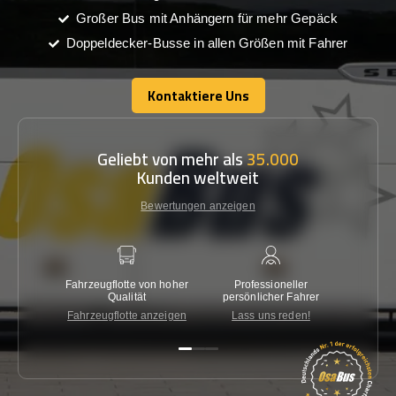
Großer Bus mit Anhängern für mehr Gepäck
Doppeldecker-Busse in allen Größen mit Fahrer
Kontaktiere Uns
Kontaktiere Uns
Geliebt von mehr als
35.000
Kunden weltweit
Bewertungen anzeigen
Fahrzeugflotte von hoher
Professioneller
Gara
Qualität
persönlicher Fahrer
nied
Fahrzeugflotte anzeigen
Lass uns reden!
Kon