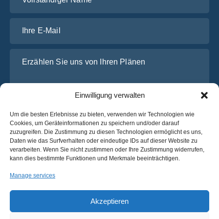
Ihre E-Mail
Erzählen Sie uns von Ihren Plänen
Einwilligung verwalten
Um die besten Erlebnisse zu bieten, verwenden wir Technologien wie
Cookies, um Geräteinformationen zu speichern und/oder darauf
zuzugreifen. Die Zustimmung zu diesen Technologien ermöglicht es uns,
Daten wie das Surfverhalten oder eindeutige IDs auf dieser Website zu
verarbeiten. Wenn Sie nicht zustimmen oder Ihre Zustimmung widerrufen,
Ich habe die
Datenschutz-Bestimmungen
von OsaBus
kann dies bestimmte Funktionen und Merkmale beeinträchtigen.
gelesen und stimme ihnen zu.
Manage services
Ein Angebot einholen
Ein Angebot einholen
Akzeptieren