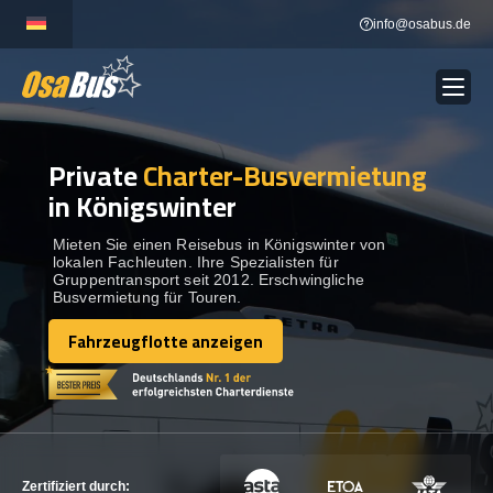
Skip
info@osabus.de
to
content
Private
Charter-Busvermietung
Show dropdown
BUSVERMIETUNG
in Königswinter
Show dropdown
REISEZIELE
Mieten Sie einen Reisebus in Königswinter von
lokalen Fachleuten. Ihre Spezialisten für
Gruppentransport seit 2012. Erschwingliche
Busvermietung für Touren.
FLOTTE
Fahrzeugflotte anzeigen
Fahrzeugflotte anzeigen
KONTAKTIEREN SIE UNS
KONTAKTIEREN SIE UNS
Zertifiziert durch: