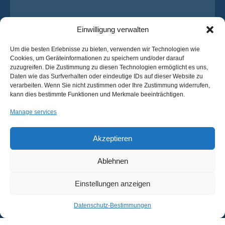
Einwilligung verwalten
Um die besten Erlebnisse zu bieten, verwenden wir Technologien wie
Cookies, um Geräteinformationen zu speichern und/oder darauf
zuzugreifen. Die Zustimmung zu diesen Technologien ermöglicht es uns,
Daten wie das Surfverhalten oder eindeutige IDs auf dieser Website zu
verarbeiten. Wenn Sie nicht zustimmen oder Ihre Zustimmung widerrufen,
Ich habe die
Datenschutz-Bestimmungen
von OsaBus
kann dies bestimmte Funktionen und Merkmale beeinträchtigen.
gelesen und stimme ihnen zu.
Manage services
Ein Angebot einholen
Ein Angebot einholen
Akzeptieren
Ablehnen
Deutsch
Einstellungen anzeigen
© 2025 OsaBus © Alle Rechte vorbehalten.
Datenschutz-
Bedingungen &
Nachrichten
Bestimmungen
Konditionen
Datenschutz-Bestimmungen