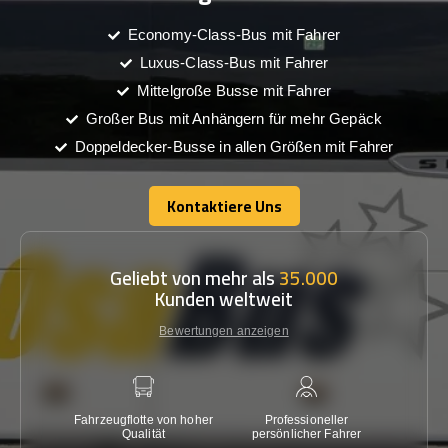
Economy-Class-Bus mit Fahrer
Luxus-Class-Bus mit Fahrer
Mittelgroße Busse mit Fahrer
Großer Bus mit Anhängern für mehr Gepäck
Doppeldecker-Busse in allen Größen mit Fahrer
Kontaktiere Uns
Kontaktiere Uns
Geliebt von mehr als
35.000
Kunden weltweit
Bewertungen anzeigen
Fahrzeugflotte von hoher
Professioneller
Gara
Qualität
persönlicher Fahrer
nied