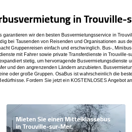
rbusvermietung in Trouville-
 garantieren wir den besten Busvermietungsservice in Trouvil
dig bei Tausenden von Reisenden und Organisationen aus de
cht Gruppenreisen einfach und erschwinglich. Bus-, Minibus
ienste mit Fahrer sowie private Transferdienste in Trouville-s
xpandiert stetig, um hervorragende Busvermietungsdienste un
-Mer und den angrenzenden Ländern anzubieten. Busvermietung
leine oder große Gruppen. OsaBus ist wahrscheinlich die beste
Bedürfnisse. Fordern Sie jetzt ein KOSTENLOSES Angebot an
Mieten Sie einen Mittelklassebus
in Trouville-sur-Mer.