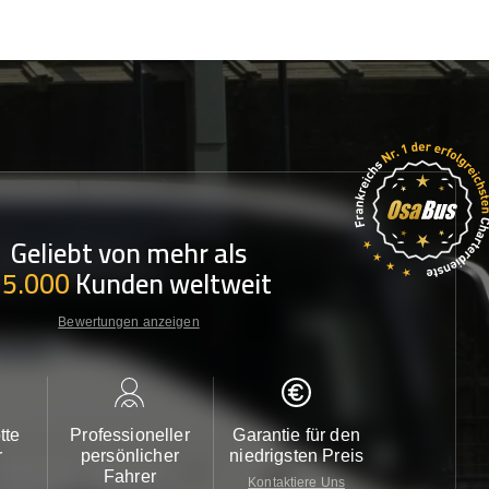
Geliebt von mehr als
35.000
Kunden weltweit
Bewertungen anzeigen
tte
Professioneller
Garantie für den
Kundendi
r
persönlicher
niedrigsten Preis
24/7
Fahrer
Kontaktiere Uns
Kontaktiere