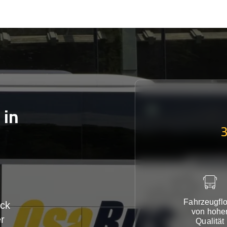
in
Fahrzeugflo
ck
von hohe
r
Qualität