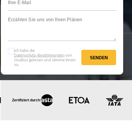
Erzählen Sie uns von Ihren Plänen
Ich habe die
Datenschutz-Bestimmungen
von
SENDEN
OsaBus gelesen und stimme ihnen
SENDEN
zu.
Zertifiziert durch: