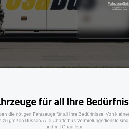
Fahrzeugflot
anzeigen
hrzeuge für all Ihre Bedürfni
ben die nötigen Fahrzeuge für all Ihre Bedürfnisse. Von kleine
in zu großen Bussen. Alle Charterbus-Vermietungsdienste sind 
und mit Chauffeur.