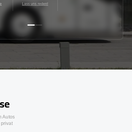
te
Lass uns reden!
sse
n Autos
privat