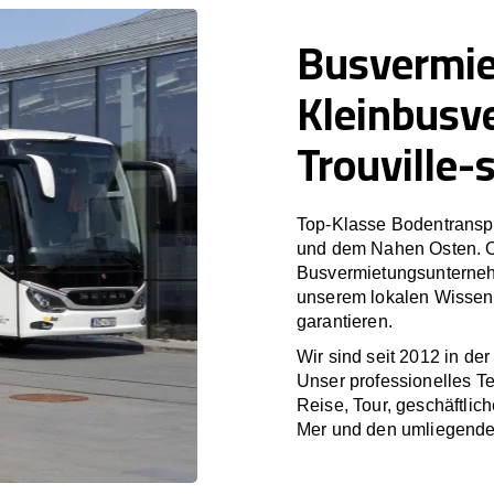
Busvermi
Kleinbusv
Trouville-
Top-Klasse Bodentranspo
und dem Nahen Osten. O
Busvermietungsunterneh
unserem lokalen Wissen i
garantieren.
Wir sind seit 2012 in de
Unser professionelles T
Reise, Tour, geschäftlic
Mer und den umliegenden