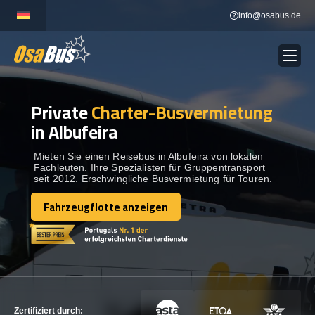
Skip
info@osabus.de
to
content
Private
Charter-Busvermietung
Show dropdown
BUSVERMIETUNG
in Albufeira
Show dropdown
REISEZIELE
Mieten Sie einen Reisebus in Albufeira von lokalen
Fachleuten. Ihre Spezialisten für Gruppentransport
seit 2012. Erschwingliche Busvermietung für Touren.
FLOTTE
Fahrzeugflotte anzeigen
Fahrzeugflotte anzeigen
KONTAKTIEREN SIE UNS
KONTAKTIEREN SIE UNS
Zertifiziert durch: