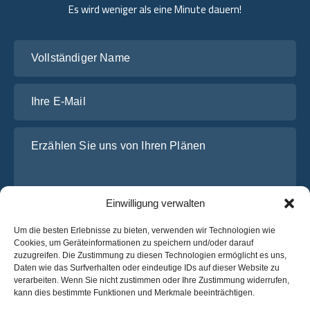
Es wird weniger als eine Minute dauern!
Vollständiger Name
Ihre E-Mail
Erzählen Sie uns von Ihren Plänen
Einwilligung verwalten
Um die besten Erlebnisse zu bieten, verwenden wir Technologien wie
Cookies, um Geräteinformationen zu speichern und/oder darauf
zuzugreifen. Die Zustimmung zu diesen Technologien ermöglicht es uns,
Daten wie das Surfverhalten oder eindeutige IDs auf dieser Website zu
Ich habe die
Datenschutz-Bestimmungen
von OsaBus
verarbeiten. Wenn Sie nicht zustimmen oder Ihre Zustimmung widerrufen,
gelesen und stimme ihnen zu.
kann dies bestimmte Funktionen und Merkmale beeinträchtigen.