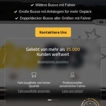
Mittlere Busse mit Fahrer
Große Busse mit Anhängern für mehr Gepäck
Doppeldecker-Busse aller Größen mit Fahrer
Kontaktiere Uns
Kontaktiere Uns
Geliebt von mehr als
35.000
Kunden weltweit
Bewertungen anzeigen
Fahrzeugflotte von hoher
Professioneller
Gara
Qualität
persönlicher Fahrer
nied
Fahrzeugflotte anzeigen
Lass uns reden!
Kon