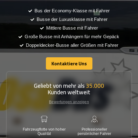
Bus der Economy-Klasse mit Fahrer
Busse der Luxusklasse mit Fahrer
Mittlere Busse mit Fahrer
Große Busse mit Anhängern für mehr Gepäck
Doppeldecker-Busse aller Größen mit Fahrer
Kontaktiere Uns
Kontaktiere Uns
Geliebt von mehr als
35.000
Kunden weltweit
Bewertungen anzeigen
Fahrzeugflotte von hoher
Professioneller
Gara
Qualität
persönlicher Fahrer
nied