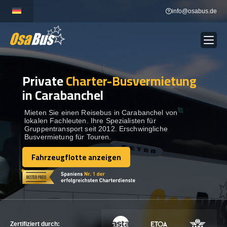
Skip
info@osabus.de
to
content
Private
Charter-Busvermietung
Show dropdown
BUSVERMIETUNG
in Carabanchel
Show dropdown
REISEZIELE
Mieten Sie einen Reisebus in Carabanchel von
lokalen Fachleuten. Ihre Spezialisten für
Gruppentransport seit 2012. Erschwingliche
Busvermietung für Touren.
FLOTTE
Fahrzeugflotte anzeigen
Fahrzeugflotte anzeigen
KONTAKTIEREN SIE UNS
KONTAKTIEREN SIE UNS
Zertifiziert durch: