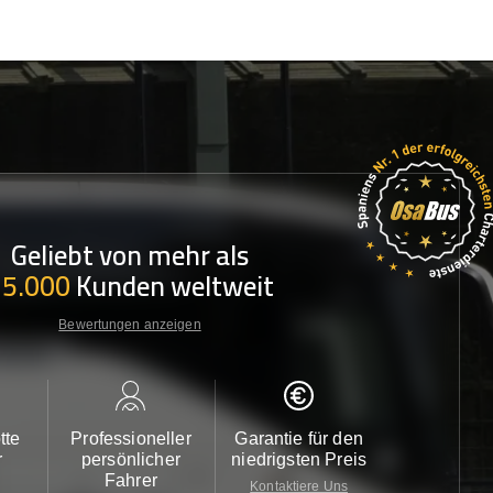
Geliebt von mehr als
35.000
Kunden weltweit
Bewertungen anzeigen
tte
Professioneller
Garantie für den
Kundendi
r
persönlicher
niedrigsten Preis
24/7
Fahrer
Kontaktiere Uns
Kontaktiere