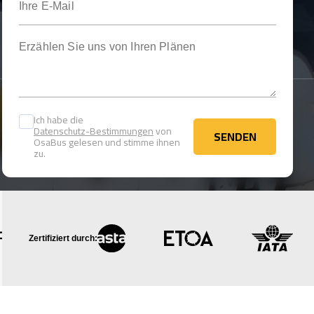
Erzählen Sie uns von Ihren Plänen
Ich habe die
Datenschutz-Bestimmungen
von
SENDEN
OsaBus gelesen und stimme ihnen
SENDEN
zu.
Zertifiziert durch: