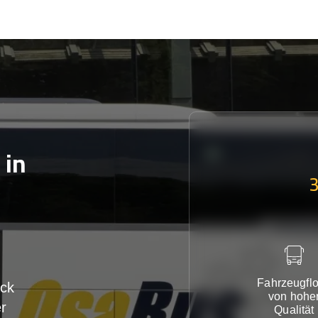
in
Fahrzeugflo
ck
von hohe
r
Qualität