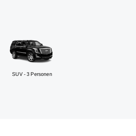
 Personen
Business sedan 