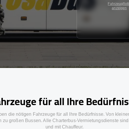
Fahrzeugflot
anzeigen
hrzeuge für all Ihre Bedürfni
ben die nötigen Fahrzeuge für all Ihre Bedürfnisse. Von kleine
in zu großen Bussen. Alle Charterbus-Vermietungsdienste sind 
und mit Chauffeur.