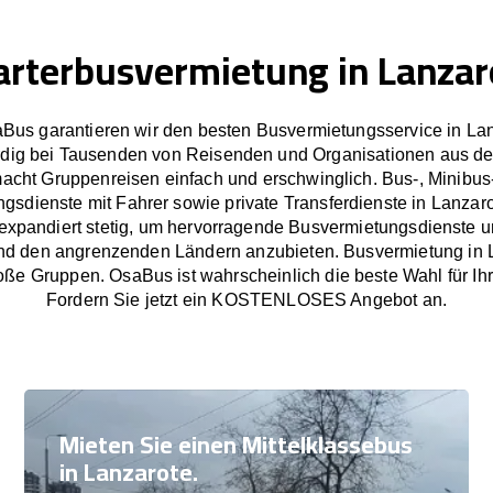
arterbusvermietung in Lanzar
aBus garantieren wir den besten Busvermietungsservice in Lan
dig bei Tausenden von Reisenden und Organisationen aus de
cht Gruppenreisen einfach und erschwinglich. Bus-, Minibus
gsdienste mit Fahrer sowie private Transferdienste in Lanzar
xpandiert stetig, um hervorragende Busvermietungsdienste un
nd den angrenzenden Ländern anzubieten. Busvermietung in L
oße Gruppen. OsaBus ist wahrscheinlich die beste Wahl für Ih
Fordern Sie jetzt ein KOSTENLOSES Angebot an.
Mieten Sie einen Mittelklassebus
in Lanzarote.