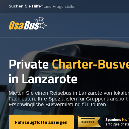
Skip
Suchen Sie Hilfe?
Eine Frage stellen
to
content
Private
Charter-Busv
in Lanzarote
Mieten Sie einen Reisebus in Lanzarote von lokale
Fachleuten. Ihre Spezialisten für Gruppentransport 
Erschwingliche Busvermietung für Touren.
Fahrzeugflotte anzeigen
Fahrzeugflotte anzeigen