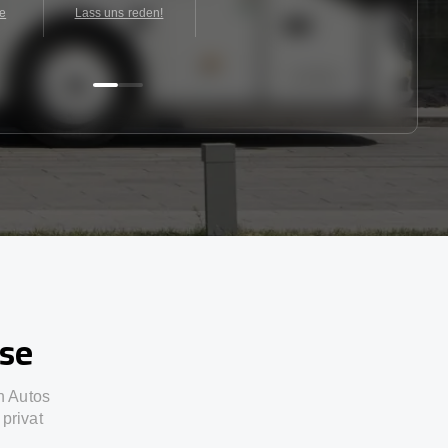
te
Lass uns reden!
sse
n Autos
privat