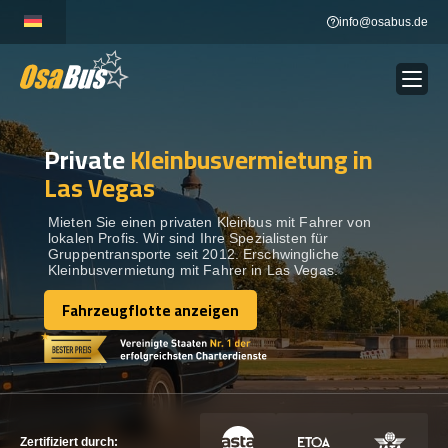
Skip
info@osabus.de
to
content
Private
Kleinbusvermietung in
Show dropdown
BUSVERMIETUNG
Las Vegas
Show dropdown
REISEZIELE
Mieten Sie einen privaten Kleinbus mit Fahrer von
lokalen Profis. Wir sind Ihre Spezialisten für
Gruppentransporte seit 2012. Erschwingliche
Kleinbusvermietung mit Fahrer in Las Vegas.
FLOTTE
Fahrzeugflotte anzeigen
Fahrzeugflotte anzeigen
KONTAKTIEREN SIE UNS
KONTAKTIEREN SIE UNS
Zertifiziert durch: