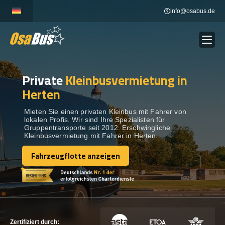
Skip
info@osabus.de
to
content
Private
Kleinbusvermietung in
Show dropdown
BUSVERMIETUNG
Herten
Show dropdown
REISEZIELE
Mieten Sie einen privaten Kleinbus mit Fahrer von
lokalen Profis. Wir sind Ihre Spezialisten für
Gruppentransporte seit 2012. Erschwingliche
Kleinbusvermietung mit Fahrer in Herten.
FLOTTE
Fahrzeugflotte anzeigen
Fahrzeugflotte anzeigen
KONTAKTIEREN SIE UNS
KONTAKTIEREN SIE UNS
Zertifiziert durch: