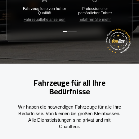
Fahrzeugflotte von hoher
Professioneller
Gara
Qualität
persönlicher Fahrer
nied
Fahrzeugflotte anzeigen
Erfahren Sie mehr
Kon
Fahrzeuge für all Ihre
Bedürfnisse
Wir haben die notwendigen Fahrzeuge für alle Ihre
Bedürfnisse. Von kleinen bis großen Kleinbussen.
Alle Dienstleistungen sind privat und mit
Chauffeur.