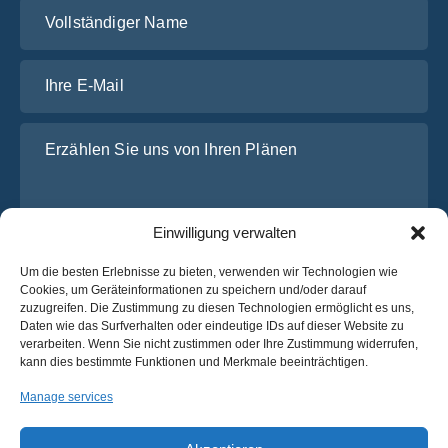
Vollständiger Name
Ihre E-Mail
Erzählen Sie uns von Ihren Plänen
Einwilligung verwalten
Um die besten Erlebnisse zu bieten, verwenden wir Technologien wie
Cookies, um Geräteinformationen zu speichern und/oder darauf
zuzugreifen. Die Zustimmung zu diesen Technologien ermöglicht es uns,
Daten wie das Surfverhalten oder eindeutige IDs auf dieser Website zu
Ich habe die
Datenschutz-Bestimmungen
von OsaBus
verarbeiten. Wenn Sie nicht zustimmen oder Ihre Zustimmung widerrufen,
gelesen und stimme ihnen zu.
kann dies bestimmte Funktionen und Merkmale beeinträchtigen.
Ein Angebot einholen
Manage services
Ein Angebot einholen