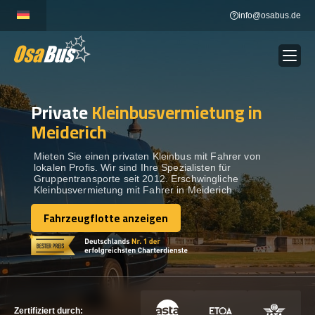
Skip
info@osabus.de
to
content
Private
Kleinbusvermietung in
Show dropdown
BUSVERMIETUNG
Meiderich
Show dropdown
REISEZIELE
Mieten Sie einen privaten Kleinbus mit Fahrer von
lokalen Profis. Wir sind Ihre Spezialisten für
Gruppentransporte seit 2012. Erschwingliche
Kleinbusvermietung mit Fahrer in Meiderich.
FLOTTE
Fahrzeugflotte anzeigen
Fahrzeugflotte anzeigen
KONTAKTIEREN SIE UNS
KONTAKTIEREN SIE UNS
Zertifiziert durch: