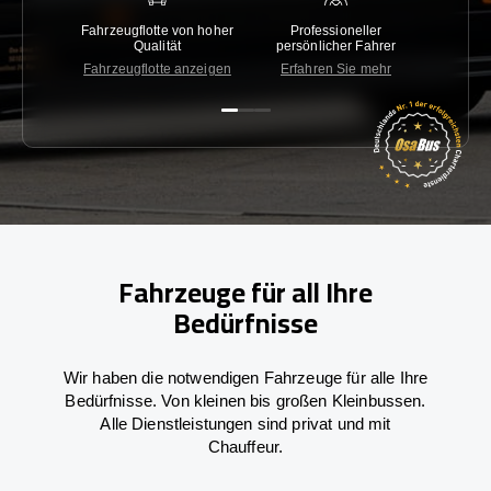
Fahrzeugflotte von hoher
Professioneller
Gara
Qualität
persönlicher Fahrer
nied
Fahrzeugflotte anzeigen
Erfahren Sie mehr
Kon
Fahrzeuge für all Ihre
Bedürfnisse
Wir haben die notwendigen Fahrzeuge für alle Ihre
Bedürfnisse. Von kleinen bis großen Kleinbussen.
Alle Dienstleistungen sind privat und mit
Chauffeur.