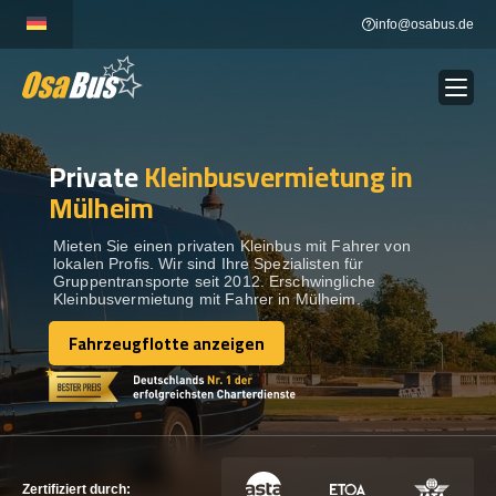
Skip
info@osabus.de
to
content
Private
Kleinbusvermietung in
Show dropdown
BUSVERMIETUNG
Mülheim
Show dropdown
REISEZIELE
Mieten Sie einen privaten Kleinbus mit Fahrer von
lokalen Profis. Wir sind Ihre Spezialisten für
Gruppentransporte seit 2012. Erschwingliche
Kleinbusvermietung mit Fahrer in Mülheim.
FLOTTE
Fahrzeugflotte anzeigen
Fahrzeugflotte anzeigen
KONTAKTIEREN SIE UNS
KONTAKTIEREN SIE UNS
Zertifiziert durch: