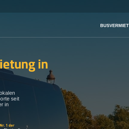
BUSVERMIE
ietung in
lokalen
orte seit
r in