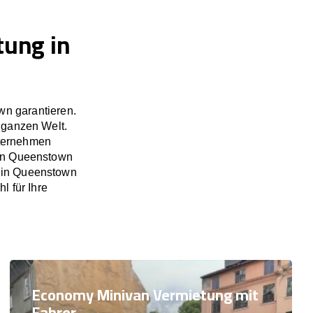
tung in
wn garantieren.
 ganzen Welt.
nternehmen
 in Queenstown
 in Queenstown
l für Ihre
Economy Minivan Vermietung mit
Fahrer