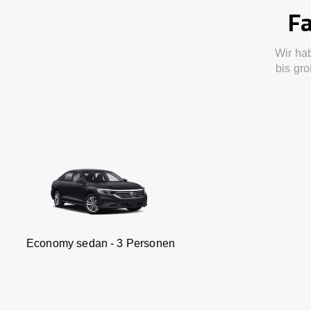
Fa
Wir ha
bis gro
sedan - 3 Personen
Van -