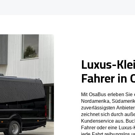
Luxus-Kle
Fahrer in
Mit OsaBus erleben Sie 
Nordamerika, Südamerik
zuverlässigsten Anbiete
zeichnet sich durch auß
Kundenservice aus. Buch
Fahrer oder eine Luxus-
jede Fahrt reibungslos un