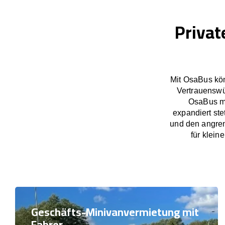
Privat
Mit OsaBus kön
Vertrauenswü
OsaBus ma
expandiert st
und den angre
für klein
Geschäfts-Minivanvermietung mit
Fahrer