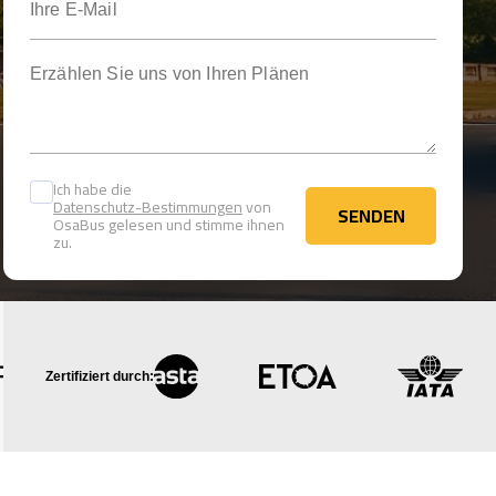
Erzählen Sie uns von Ihren Plänen
Ich habe die
Datenschutz-Bestimmungen
von
SENDEN
OsaBus gelesen und stimme ihnen
SENDEN
zu.
Zertifiziert durch: