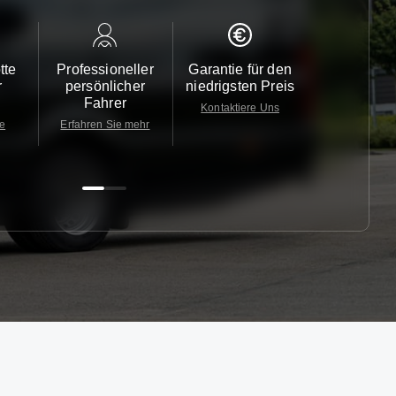
tte
Professioneller
Garantie für den
Kundendi
r
persönlicher
niedrigsten Preis
24/7
Fahrer
Kontaktiere Uns
Kontaktiere
te
Erfahren Sie mehr