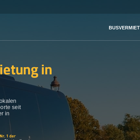
BUSVERMIE
ietung in
lokalen
orte seit
r in