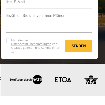
Erzählen Sie uns von Ihren Plänen
Ich habe die
Datenschutz-Bestimmungen
von
SENDEN
OsaBus gelesen und stimme ihnen
SENDEN
zu.
Zertifiziert durch: