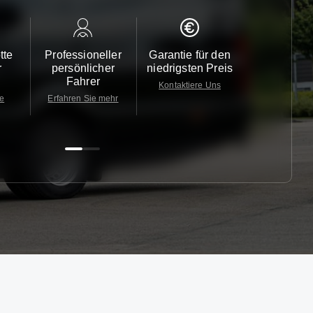
tte
Professioneller
Garantie für den
Kundendi
r
persönlicher
niedrigsten Preis
24/7
Fahrer
Kontaktiere Uns
Kontaktiere
te
Erfahren Sie mehr