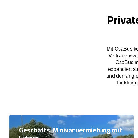
Privat
Mit OsaBus kö
Vertrauenswü
OsaBus ma
expandiert st
und den angre
für klein
Geschäfts-Minivanvermietung mit
Fahrer