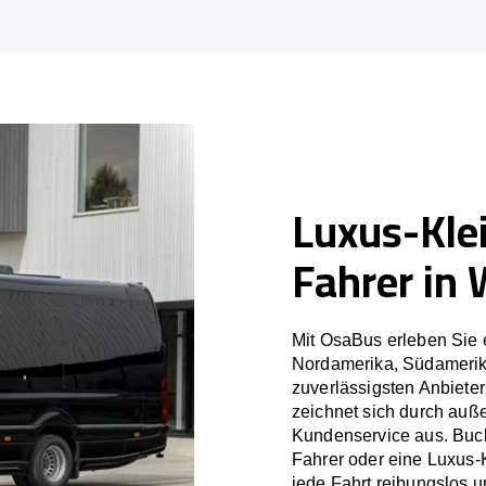
Luxus-Kle
Fahrer in 
Mit OsaBus erleben Sie 
Nordamerika, Südamerik
zuverlässigsten Anbiete
zeichnet sich durch auß
Kundenservice aus. Buch
Fahrer oder eine Luxus-
jede Fahrt reibungslos un