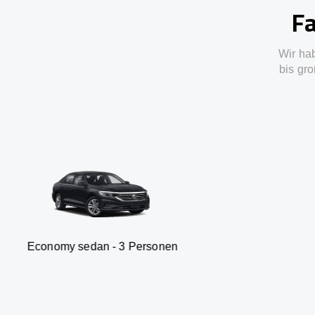
Fa
Wir ha
bis gro
sedan - 3 Personen
Van - 